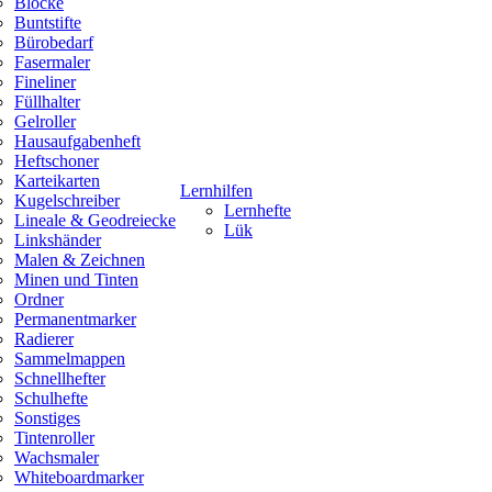
Blöcke
Buntstifte
Bürobedarf
Fasermaler
Fineliner
Füllhalter
Gelroller
Hausaufgabenheft
Heftschoner
Karteikarten
Lernhilfen
Kugelschreiber
Lernhefte
Lineale & Geodreiecke
Lük
Linkshänder
Malen & Zeichnen
Minen und Tinten
Ordner
Permanentmarker
Radierer
Sammelmappen
Schnellhefter
Schulhefte
Sonstiges
Tintenroller
Wachsmaler
Whiteboardmarker