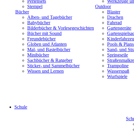
Perlensets
Werkzeuge und
Stempel
Outdoor
Bücher
Blaster
Alben- und Tagebücher
Drachen
Babybücher
Fahrrad
Bilderbücher & Vorlesegeschichten
Gartengeräte
Bücher mit Sound
Gartenspielsa
Freundebücher
Kinderfahrze
Globen und Atlanten
Pools & Plan
Mal- und Bastelbücher
Sand- und Str
Minibücher
Springseile
Sachbücher & Ratgeber
Straßenmalkre
Sticker- und Sammelbücher
Trampoline
Wissen und Lernen
Wasserspaß
Wurfspiele
Schule
Sch