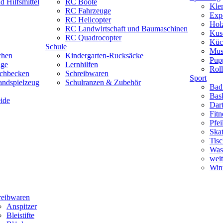
 Hilfsmittel
RC Boote
Kle
RC Fahrzeuge
Exp
RC Helicopter
Hol
RC Landwirtschaft und Baumaschinen
Kus
RC Quadrocopter
Küc
Schule
Mus
chen
Kindergarten-Rucksäcke
Pup
uge
Lernhilfen
Roll
schbecken
Schreibwaren
Sport
andspielzeug
Schulranzen & Zubehör
Bad
Bask
ide
Dar
Fitn
Pfe
Skat
Tisc
Was
weit
Wint
reibwaren
Anspitzer
Bleistifte