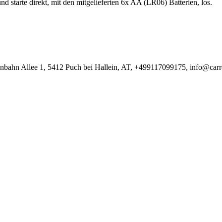
d starte direkt, mit den mitgelieferten 6x AA (LR06) Batterien, los.
bahn Allee 1, 5412 Puch bei Hallein, AT, +499117099175, info@carr