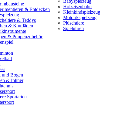
Babyspielzeug
mmbausteine
Holzeisenbahn
erimentieren & Entdecken
Kleinkindspielzeug
zspielzeug
Motorikspielzeug
cheltiere & Teddys
Plüschtiere
hen & Kaufläden
Spieluhren
ikinstrumente
pen & Puppenzubehör
enspiel
minton
etball
t
ess
il und Bogen
en & Inliner
htennis
sersport
ere Sportarten
ersport