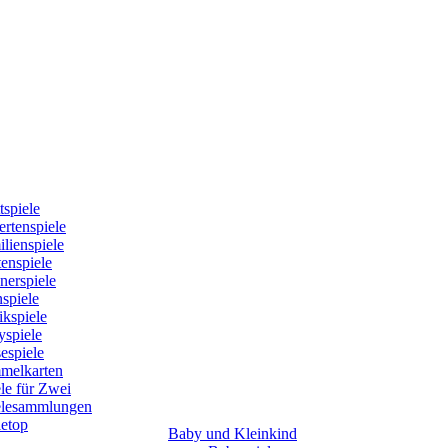
tspiele
rtenspiele
lienspiele
enspiele
nerspiele
spiele
kspiele
yspiele
espiele
melkarten
le für Zwei
elesammlungen
letop
Baby und Kleinkind