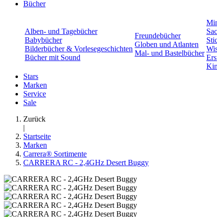
Bücher
Min
Alben- und Tagebücher
Sac
Freundebücher
Babybücher
Sti
Globen und Atlanten
Bilderbücher & Vorlesegeschichten
Wis
Mal- und Bastelbücher
Bücher mit Sound
Ers
Kin
Stars
Marken
Service
Sale
Zurück
|
Startseite
Marken
Carrera® Sortimente
CARRERA RC - 2,4GHz Desert Buggy