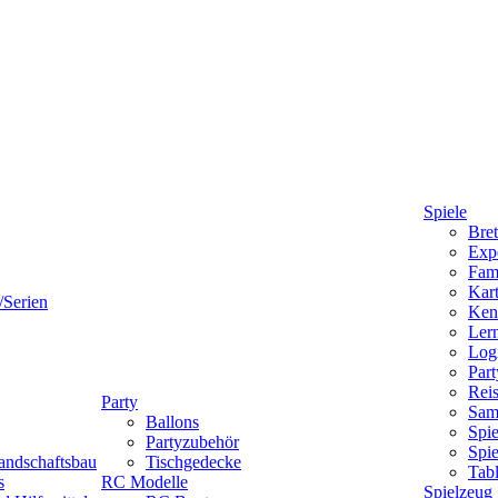
Spiele
Bret
Expe
Fami
Kart
/Serien
Ken
Lern
Logi
Part
Reis
Party
Sam
Ballons
Spie
Partyzubehör
Spi
andschaftsbau
Tischgedecke
Tab
s
RC Modelle
Spielzeug