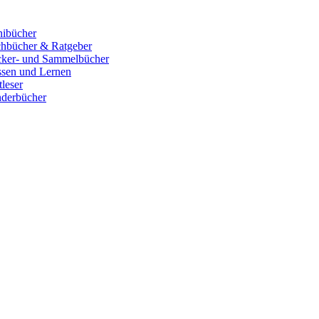
ibücher
hbücher & Ratgeber
cker- und Sammelbücher
sen und Lernen
tleser
derbücher