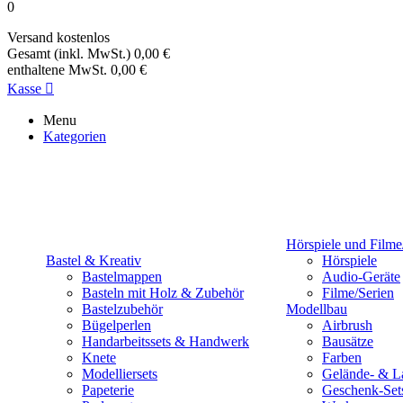
0
Versand
kostenlos
Gesamt (inkl. MwSt.)
0,00 €
enthaltene MwSt.
0,00 €
Kasse

Menu
Kategorien
Hörspiele und Filme
Bastel & Kreativ
Hörspiele
Bastelmappen
Audio-Geräte
Basteln mit Holz & Zubehör
Filme/Serien
Bastelzubehör
Modellbau
Bügelperlen
Airbrush
Handarbeitssets & Handwerk
Bausätze
Knete
Farben
Modelliersets
Gelände- & L
Papeterie
Geschenk-Set