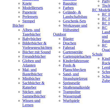
Part
Knete
Bausätze
Tisc
Modelliersets
Farben
RC Modell
Papeterie
Gelände- &
RC B
Perlensets
Landschaftsbau
RC F
Stempel
Geschenk-Sets
RC H
Bücher
Werkzeuge und
RC
Alben- und
Hilfsmittel
Land
Tagebücher
Outdoor
und
Babybücher
Blaster
Baum
Bilderbücher &
Drachen
RC
Vorlesegeschichten
Fahrrad
Quad
Bücher mit Sound
Gartengeräte
Schule
Freundebücher
Gartenspielsachen
Kind
Globen und
Kinderfahrzeuge
Ruck
Atlanten
Pools &
Lernh
Mal- und
Planschbecken
Schr
Bastelbücher
Sand- und
Schu
Minibücher
Strandspielzeug
Zube
Sachbücher &
Springseile
Ratgeber
Straßenmalkreide
Sticker- und
Trampoline
Sammelbücher
Wasserspaß
Wissen und
Wurfspiele
Lernen