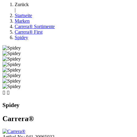
Zurück
|
Startseite
Marken
Carrera® Sortimente
Carrera® First
Spidey


Spidey
Carrera®
Artikel-Nr.: 041-20065032