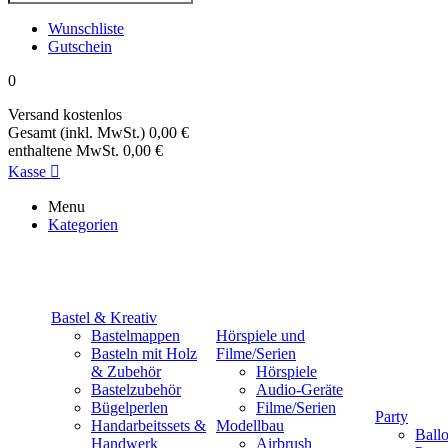
Wunschliste
Gutschein
0
Versand
kostenlos
Gesamt (inkl. MwSt.)
0,00 €
enthaltene MwSt.
0,00 €
Kasse

Menu
Kategorien
Bastel & Kreativ
Bastelmappen
Hörspiele und
Basteln mit Holz
Filme/Serien
& Zubehör
Hörspiele
Bastelzubehör
Audio-Geräte
Bügelperlen
Filme/Serien
Party
Handarbeitssets &
Modellbau
Ball
Handwerk
Airbrush