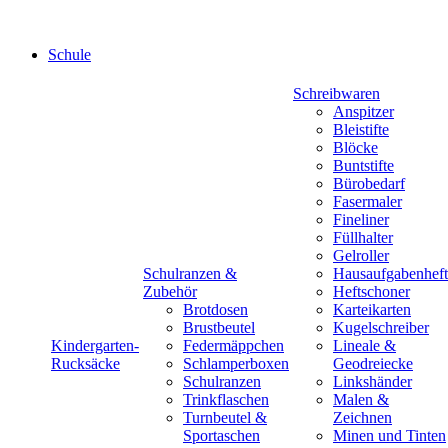
Schule
Schreibwaren
Anspitzer
Bleistifte
Blöcke
Buntstifte
Bürobedarf
Fasermaler
Fineliner
Füllhalter
Gelroller
Schulranzen &
Hausaufgabenheft
Zubehör
Heftschoner
Brotdosen
Karteikarten
Brustbeutel
Kugelschreiber
Kindergarten-
Federmäppchen
Lineale &
Rucksäcke
Schlamperboxen
Geodreiecke
Schulranzen
Linkshänder
Trinkflaschen
Malen &
Turnbeutel &
Zeichnen
Sportaschen
Minen und Tinten