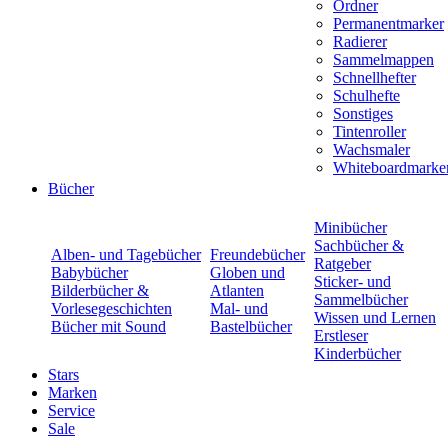
Ordner
Permanentmarker
Radierer
Sammelmappen
Schnellhefter
Schulhefte
Sonstiges
Tintenroller
Wachsmaler
Whiteboardmarke
Bücher
Minibücher
Sachbücher &
Alben- und Tagebücher
Freundebücher
Ratgeber
Babybücher
Globen und
Sticker- und
Bilderbücher &
Atlanten
Sammelbücher
Vorlesegeschichten
Mal- und
Wissen und Lernen
Bücher mit Sound
Bastelbücher
Erstleser
Kinderbücher
Stars
Marken
Service
Sale