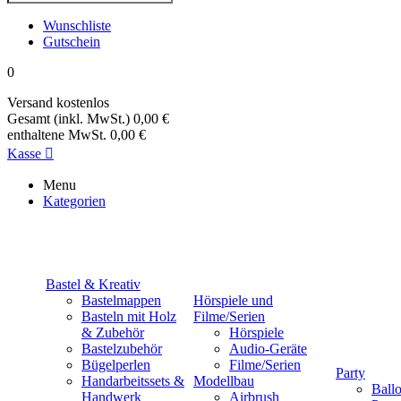
Wunschliste
Gutschein
0
Versand
kostenlos
Gesamt (inkl. MwSt.)
0,00 €
enthaltene MwSt.
0,00 €
Kasse

Menu
Kategorien
Bastel & Kreativ
Bastelmappen
Hörspiele und
Basteln mit Holz
Filme/Serien
& Zubehör
Hörspiele
Bastelzubehör
Audio-Geräte
Bügelperlen
Filme/Serien
Party
Handarbeitssets &
Modellbau
Ball
Handwerk
Airbrush