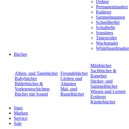
Ordner
Permanentmarker
Radierer
Sammelmappen
Schnellhefter
Schulhefte
Sonstiges
Tintenroller
Wachsmaler
Whiteboardmarke
Bücher
Minibücher
Sachbücher &
Alben- und Tagebücher
Freundebücher
Ratgeber
Babybücher
Globen und
Sticker- und
Bilderbücher &
Atlanten
Sammelbücher
Vorlesegeschichten
Mal- und
Wissen und Lernen
Bücher mit Sound
Bastelbücher
Erstleser
Kinderbücher
Stars
Marken
Service
Sale