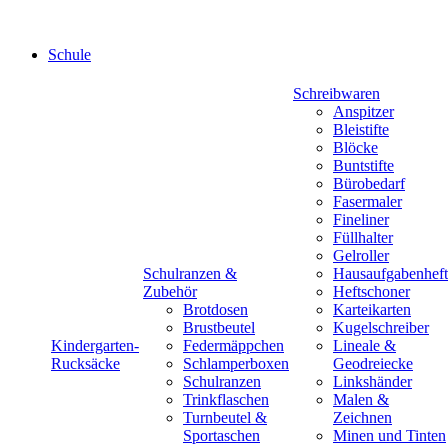
Schule
Schreibwaren
Anspitzer
Bleistifte
Blöcke
Buntstifte
Bürobedarf
Fasermaler
Fineliner
Füllhalter
Gelroller
Schulranzen &
Hausaufgabenheft
Zubehör
Heftschoner
Brotdosen
Karteikarten
Brustbeutel
Kugelschreiber
Kindergarten-
Federmäppchen
Lineale &
Rucksäcke
Schlamperboxen
Geodreiecke
Schulranzen
Linkshänder
Trinkflaschen
Malen &
Turnbeutel &
Zeichnen
Sportaschen
Minen und Tinten