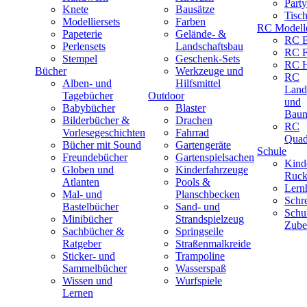
Part
Knete
Bausätze
Tisc
Modelliersets
Farben
RC Modell
Papeterie
Gelände- &
RC B
Perlensets
Landschaftsbau
RC F
Stempel
Geschenk-Sets
RC H
Bücher
Werkzeuge und
RC
Alben- und
Hilfsmittel
Land
Tagebücher
Outdoor
und
Babybücher
Blaster
Baum
Bilderbücher &
Drachen
RC
Vorlesegeschichten
Fahrrad
Quad
Bücher mit Sound
Gartengeräte
Schule
Freundebücher
Gartenspielsachen
Kind
Globen und
Kinderfahrzeuge
Ruck
Atlanten
Pools &
Lernh
Mal- und
Planschbecken
Schr
Bastelbücher
Sand- und
Schu
Minibücher
Strandspielzeug
Zube
Sachbücher &
Springseile
Ratgeber
Straßenmalkreide
Sticker- und
Trampoline
Sammelbücher
Wasserspaß
Wissen und
Wurfspiele
Lernen