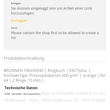
Einloggen
Sie müssen eingeloggt sein um Artikel einer Liste
hinzuzufügen
Einloggen
Sorry!
Please contact the shop first to be allowed to create a
list
Produktbeschreibung
BRUNNEN 106550940 | Ringbuch | FACT!plus |
hochwertiger Pressspankarton 600 g/m² | orange | für
A4 | 2 Ringe, 15 mm |
Technische Daten
Baier & Schneider GmbH & Co. KG,
GPSR - Hersteller / Verantwortlicher
Wollhausstr. 60-62, 74072 Heilbronn, DE, +4971318860