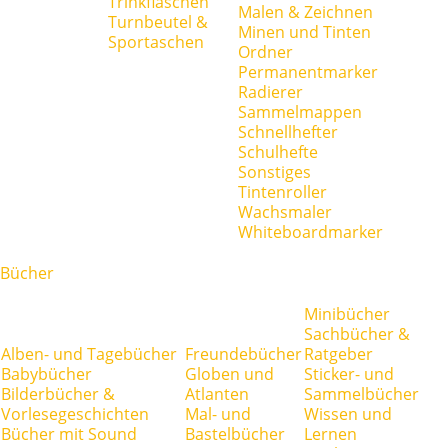
Trinkflaschen
Malen & Zeichnen
Turnbeutel &
Minen und Tinten
Sportaschen
Ordner
Permanentmarker
Radierer
Sammelmappen
Schnellhefter
Schulhefte
Sonstiges
Tintenroller
Wachsmaler
Whiteboardmarker
Bücher
Minibücher
Sachbücher &
Alben- und Tagebücher
Freundebücher
Ratgeber
Babybücher
Globen und
Sticker- und
Bilderbücher &
Atlanten
Sammelbücher
Vorlesegeschichten
Mal- und
Wissen und
Bücher mit Sound
Bastelbücher
Lernen