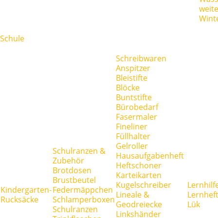
weit
Wint
Schule
Schreibwaren
Anspitzer
Bleistifte
Blöcke
Buntstifte
Bürobedarf
Fasermaler
Fineliner
Füllhalter
Gelroller
Schulranzen &
Hausaufgabenheft
Zubehör
Heftschoner
Brotdosen
Karteikarten
Brustbeutel
Kugelschreiber
Lernhilf
Kindergarten-
Federmäppchen
Lineale &
Lernhef
Rucksäcke
Schlamperboxen
Geodreiecke
Lük
Schulranzen
Linkshänder