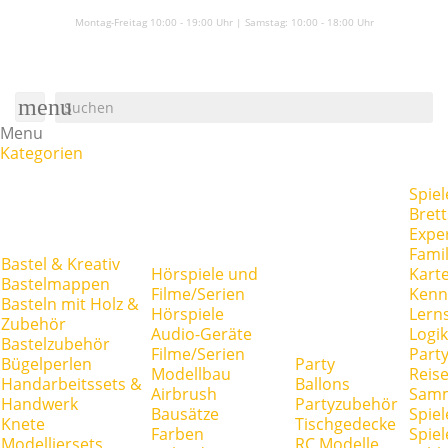
Montag-Freitag 10:00 - 19:00 Uhr | Samstag:
10:00 - 18:00 Uhr
menu
Menu
Kategorien
Spiel
Brett
Expe
Famil
Bastel & Kreativ
Hörspiele und
Kart
Bastelmappen
Filme/Serien
Kenn
Basteln mit Holz &
Hörspiele
Lerns
Zubehör
Audio-Geräte
Logik
Bastelzubehör
Filme/Serien
Party
Bügelperlen
Party
Modellbau
Reise
Handarbeitssets &
Ballons
Airbrush
Samm
Handwerk
Partyzubehör
Bausätze
Spiel
Knete
Tischgedecke
Farben
Spie
Modelliersets
RC Modelle