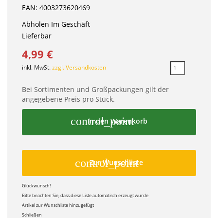
EAN: 4003273620469
Abholen Im Geschäft
Lieferbar
4,99 €
inkl. MwSt.
zzgl. Versandkosten
Bei Sortimenten und Großpackungen gilt der
angegebene Preis pro Stück.
control_point
In den Warenkorb
control_point
Zur Wunschliste
Glückwunsch!
Bitte beachten Sie, dass diese Liste automatisch erzeugt wurde
Artikel zur Wunschliste hinzugefügt
Schließen