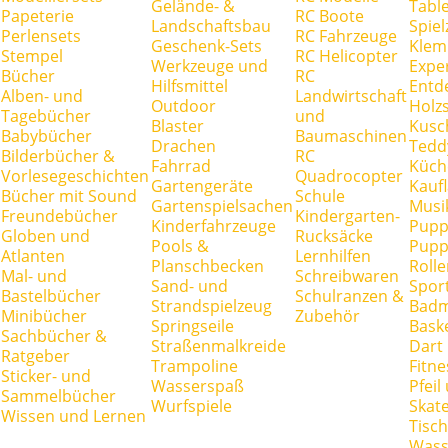
Gelände- &
Tabl
Papeterie
RC Boote
Landschaftsbau
Spie
Perlensets
RC Fahrzeuge
Geschenk-Sets
Klem
Stempel
RC Helicopter
Werkzeuge und
Expe
Bücher
RC
Hilfsmittel
Entd
Alben- und
Landwirtschaft
Outdoor
Holz
Tagebücher
und
Blaster
Kusc
Babybücher
Baumaschinen
Drachen
Tedd
Bilderbücher &
RC
Fahrrad
Küch
Vorlesegeschichten
Quadrocopter
Gartengeräte
Kauf
Bücher mit Sound
Schule
Gartenspielsachen
Musi
Freundebücher
Kindergarten-
Kinderfahrzeuge
Pupp
Globen und
Rucksäcke
Pools &
Pupp
Atlanten
Lernhilfen
Planschbecken
Rolle
Mal- und
Schreibwaren
Sand- und
Spor
Bastelbücher
Schulranzen &
Strandspielzeug
Badm
Minibücher
Zubehör
Springseile
Baske
Sachbücher &
Straßenmalkreide
Dart
Ratgeber
Trampoline
Fitne
Sticker- und
Wasserspaß
Pfei
Sammelbücher
Wurfspiele
Skate
Wissen und Lernen
Tisc
Wass