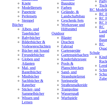
Part
Knete
Bausätze
Tisc
Modelliersets
Farben
RC Modell
Papeterie
Gelände- &
RC B
Perlensets
Landschaftsbau
RC F
Stempel
Geschenk-Sets
RC H
Bücher
Werkzeuge und
RC
Alben- und
Hilfsmittel
Land
Tagebücher
Outdoor
und
Babybücher
Blaster
Baum
Bilderbücher &
Drachen
RC
Vorlesegeschichten
Fahrrad
Quad
Bücher mit Sound
Gartengeräte
Schule
Freundebücher
Gartenspielsachen
Kind
Globen und
Kinderfahrzeuge
Ruck
Atlanten
Pools &
Lernh
Mal- und
Planschbecken
Schr
Bastelbücher
Sand- und
Schu
Minibücher
Strandspielzeug
Zube
Sachbücher &
Springseile
Ratgeber
Straßenmalkreide
Sticker- und
Trampoline
Sammelbücher
Wasserspaß
Wissen und
Wurfspiele
Lernen