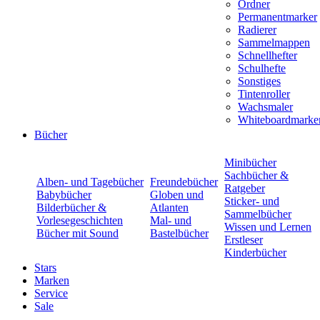
Ordner
Permanentmarker
Radierer
Sammelmappen
Schnellhefter
Schulhefte
Sonstiges
Tintenroller
Wachsmaler
Whiteboardmarke
Bücher
Minibücher
Sachbücher &
Alben- und Tagebücher
Freundebücher
Ratgeber
Babybücher
Globen und
Sticker- und
Bilderbücher &
Atlanten
Sammelbücher
Vorlesegeschichten
Mal- und
Wissen und Lernen
Bücher mit Sound
Bastelbücher
Erstleser
Kinderbücher
Stars
Marken
Service
Sale