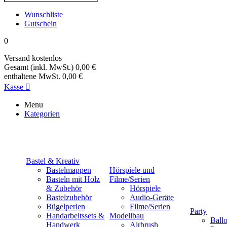
Wunschliste
Gutschein
0
Versand
kostenlos
Gesamt (inkl. MwSt.)
0,00 €
enthaltene MwSt.
0,00 €
Kasse

Menu
Kategorien
Bastel & Kreativ
Bastelmappen
Hörspiele und
Basteln mit Holz
Filme/Serien
& Zubehör
Hörspiele
Bastelzubehör
Audio-Geräte
Bügelperlen
Filme/Serien
Party
Handarbeitssets &
Modellbau
Ball
Handwerk
Airbrush