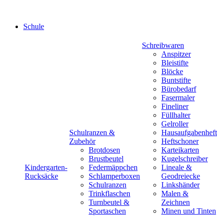
Schule
Schreibwaren
Anspitzer
Bleistifte
Blöcke
Buntstifte
Bürobedarf
Fasermaler
Fineliner
Füllhalter
Gelroller
Schulranzen &
Hausaufgabenheft
Zubehör
Heftschoner
Brotdosen
Karteikarten
Brustbeutel
Kugelschreiber
Kindergarten-
Federmäppchen
Lineale &
Rucksäcke
Schlamperboxen
Geodreiecke
Schulranzen
Linkshänder
Trinkflaschen
Malen &
Turnbeutel &
Zeichnen
Sportaschen
Minen und Tinten