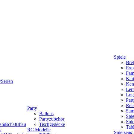
Spiele
Bret
Expe
Fami
Kart
/Serien
Ken
Lern
Logi
Part
Reis
Party
Sam
Ballons
Spie
Partyzubehör
Spi
andschaftsbau
Tischgedecke
Tab
s
RC Modelle
Spielzeug