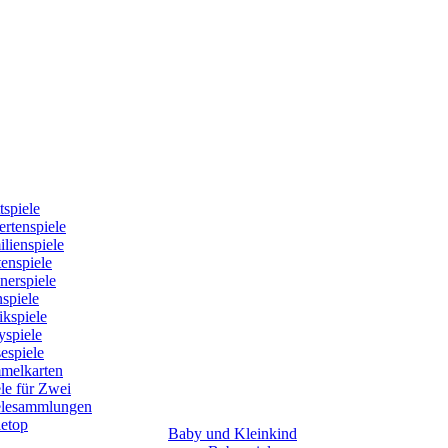
tspiele
rtenspiele
lienspiele
enspiele
nerspiele
spiele
kspiele
yspiele
espiele
melkarten
le für Zwei
elesammlungen
letop
Baby und Kleinkind