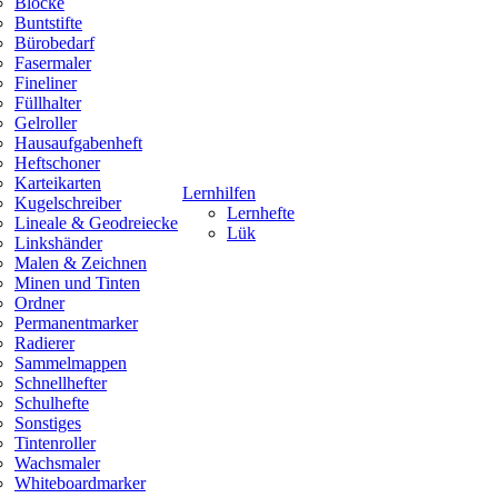
Blöcke
Buntstifte
Bürobedarf
Fasermaler
Fineliner
Füllhalter
Gelroller
Hausaufgabenheft
Heftschoner
Karteikarten
Lernhilfen
Kugelschreiber
Lernhefte
Lineale & Geodreiecke
Lük
Linkshänder
Malen & Zeichnen
Minen und Tinten
Ordner
Permanentmarker
Radierer
Sammelmappen
Schnellhefter
Schulhefte
Sonstiges
Tintenroller
Wachsmaler
Whiteboardmarker