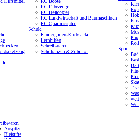
 Hilfsmittel
RC Boote
Kle
RC Fahrzeuge
Exp
RC Helicopter
Hol
RC Landwirtschaft und Baumaschinen
Kus
RC Quadrocopter
Küc
Schule
Mus
chen
Kindergarten-Rucksäcke
Pup
uge
Lernhilfen
Roll
schbecken
Schreibwaren
Sport
andspielzeug
Schulranzen & Zubehör
Bad
Bask
ide
Dar
Fitn
Pfe
Skat
Tisc
Was
weit
Wint
reibwaren
Anspitzer
Bleistifte