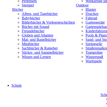
Perlensets
Werkzeuge und
Stempel
Outdoor
Bücher
Blaster
Alben- und Tagebücher
Drachen
Babybücher
Fahrrad
Bilderbücher & Vorlesegeschichten
Gartengeräte
Bücher mit Sound
Gartenspielsa
Freundebücher
Kinderfahrze
Globen und Atlanten
Pools & Plan
Mal- und Bastelbücher
Sand- und Str
Minibücher
Springseile
Sachbücher & Ratgeber
Straßenmalkre
Sticker- und Sammelbücher
Trampoline
Wissen und Lernen
Wasserspaß
Wurfspiele
Schule
Sch