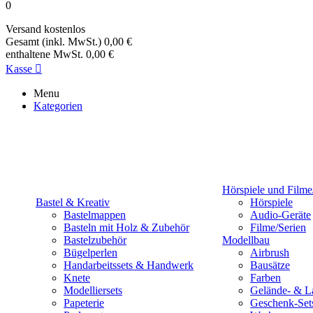
0
Versand
kostenlos
Gesamt (inkl. MwSt.)
0,00 €
enthaltene MwSt.
0,00 €
Kasse

Menu
Kategorien
Hörspiele und Filme
Bastel & Kreativ
Hörspiele
Bastelmappen
Audio-Geräte
Basteln mit Holz & Zubehör
Filme/Serien
Bastelzubehör
Modellbau
Bügelperlen
Airbrush
Handarbeitssets & Handwerk
Bausätze
Knete
Farben
Modelliersets
Gelände- & L
Papeterie
Geschenk-Set