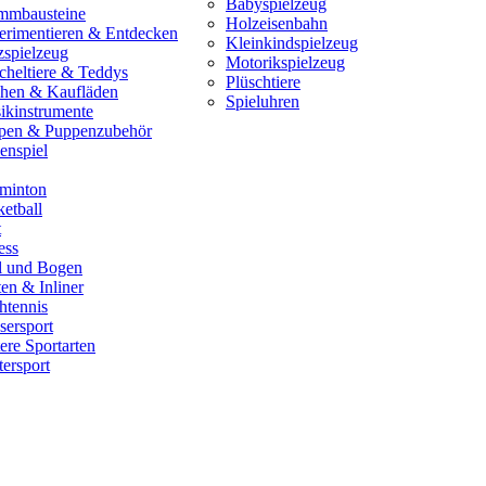
Babyspielzeug
mmbausteine
Holzeisenbahn
erimentieren & Entdecken
Kleinkindspielzeug
zspielzeug
Motorikspielzeug
cheltiere & Teddys
Plüschtiere
hen & Kaufläden
Spieluhren
ikinstrumente
pen & Puppenzubehör
enspiel
minton
etball
t
ess
il und Bogen
en & Inliner
htennis
sersport
ere Sportarten
ersport