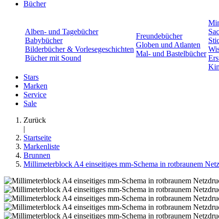
Bücher
Min
Alben- und Tagebücher
Sac
Freundebücher
Babybücher
Sti
Globen und Atlanten
Bilderbücher & Vorlesegeschichten
Wis
Mal- und Bastelbücher
Bücher mit Sound
Ers
Kin
Stars
Marken
Service
Sale
Zurück
|
Startseite
Markenliste
Brunnen
Millimeterblock A4 einseitiges mm-Schema in rotbraunem Net