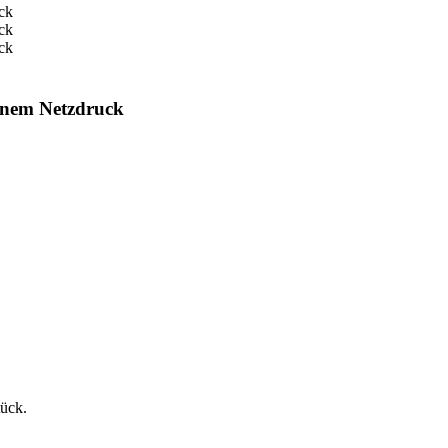
aunem Netzdruck
tück.