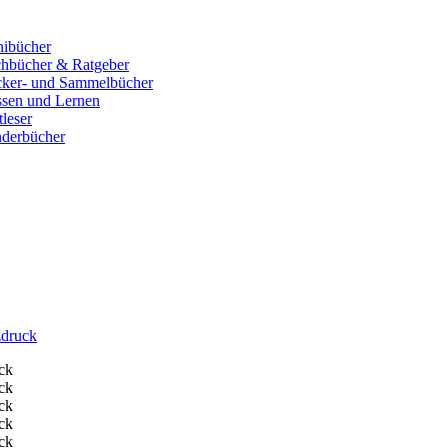
ibücher
hbücher & Ratgeber
cker- und Sammelbücher
sen und Lernen
tleser
derbücher
zdruck