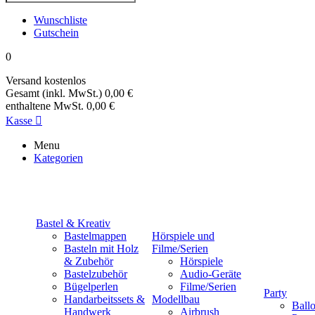
Wunschliste
Gutschein
0
Versand
kostenlos
Gesamt (inkl. MwSt.)
0,00 €
enthaltene MwSt.
0,00 €
Kasse

Menu
Kategorien
Bastel & Kreativ
Bastelmappen
Hörspiele und
Basteln mit Holz
Filme/Serien
& Zubehör
Hörspiele
Bastelzubehör
Audio-Geräte
Bügelperlen
Filme/Serien
Party
Handarbeitssets &
Modellbau
Ball
Handwerk
Airbrush