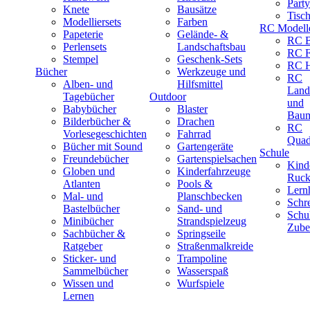
Part
Knete
Bausätze
Tisc
Modelliersets
Farben
RC Modell
Papeterie
Gelände- &
RC B
Perlensets
Landschaftsbau
RC F
Stempel
Geschenk-Sets
RC H
Bücher
Werkzeuge und
RC
Alben- und
Hilfsmittel
Land
Tagebücher
Outdoor
und
Babybücher
Blaster
Baum
Bilderbücher &
Drachen
RC
Vorlesegeschichten
Fahrrad
Quad
Bücher mit Sound
Gartengeräte
Schule
Freundebücher
Gartenspielsachen
Kind
Globen und
Kinderfahrzeuge
Ruck
Atlanten
Pools &
Lernh
Mal- und
Planschbecken
Schr
Bastelbücher
Sand- und
Schu
Minibücher
Strandspielzeug
Zube
Sachbücher &
Springseile
Ratgeber
Straßenmalkreide
Sticker- und
Trampoline
Sammelbücher
Wasserspaß
Wissen und
Wurfspiele
Lernen