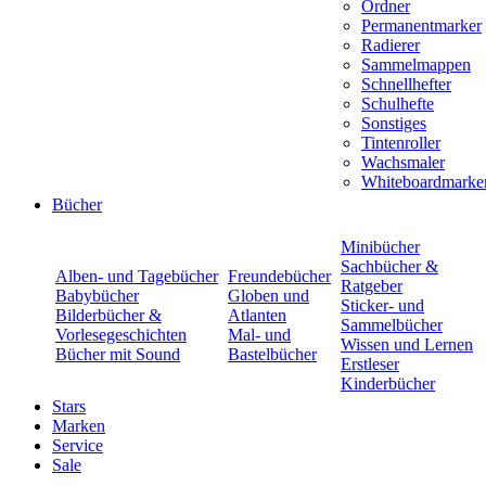
Ordner
Permanentmarker
Radierer
Sammelmappen
Schnellhefter
Schulhefte
Sonstiges
Tintenroller
Wachsmaler
Whiteboardmarke
Bücher
Minibücher
Sachbücher &
Alben- und Tagebücher
Freundebücher
Ratgeber
Babybücher
Globen und
Sticker- und
Bilderbücher &
Atlanten
Sammelbücher
Vorlesegeschichten
Mal- und
Wissen und Lernen
Bücher mit Sound
Bastelbücher
Erstleser
Kinderbücher
Stars
Marken
Service
Sale