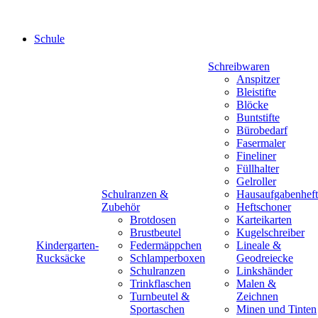
Schule
Schreibwaren
Anspitzer
Bleistifte
Blöcke
Buntstifte
Bürobedarf
Fasermaler
Fineliner
Füllhalter
Gelroller
Schulranzen &
Hausaufgabenheft
Zubehör
Heftschoner
Brotdosen
Karteikarten
Brustbeutel
Kugelschreiber
Kindergarten-
Federmäppchen
Lineale &
Rucksäcke
Schlamperboxen
Geodreiecke
Schulranzen
Linkshänder
Trinkflaschen
Malen &
Turnbeutel &
Zeichnen
Sportaschen
Minen und Tinten