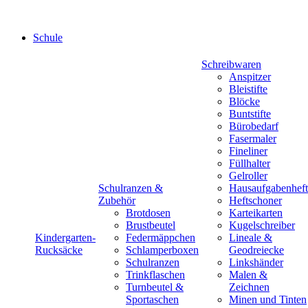
Schule
Schreibwaren
Anspitzer
Bleistifte
Blöcke
Buntstifte
Bürobedarf
Fasermaler
Fineliner
Füllhalter
Gelroller
Schulranzen &
Hausaufgabenheft
Zubehör
Heftschoner
Brotdosen
Karteikarten
Brustbeutel
Kugelschreiber
Kindergarten-
Federmäppchen
Lineale &
Rucksäcke
Schlamperboxen
Geodreiecke
Schulranzen
Linkshänder
Trinkflaschen
Malen &
Turnbeutel &
Zeichnen
Sportaschen
Minen und Tinten