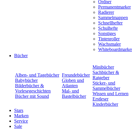
Ordner
Permanentmarker
Radierer
Sammelmappen
Schnellhefter
Schulhefte
Sonstiges
Tintenroller
Wachsmaler
Whiteboardmarke
Bücher
Minibücher
Sachbücher &
Alben- und Tagebücher
Freundebücher
Ratgeber
Babybücher
Globen und
Sticker- und
Bilderbücher &
Atlanten
Sammelbücher
Vorlesegeschichten
Mal- und
Wissen und Lernen
Bücher mit Sound
Bastelbücher
Erstleser
Kinderbücher
Stars
Marken
Service
Sale