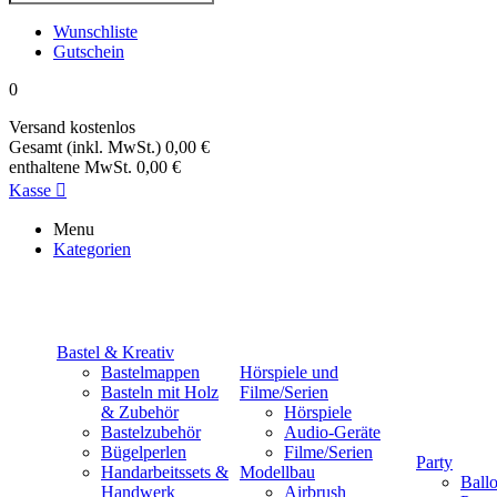
Wunschliste
Gutschein
0
Versand
kostenlos
Gesamt (inkl. MwSt.)
0,00 €
enthaltene MwSt.
0,00 €
Kasse

Menu
Kategorien
Bastel & Kreativ
Bastelmappen
Hörspiele und
Basteln mit Holz
Filme/Serien
& Zubehör
Hörspiele
Bastelzubehör
Audio-Geräte
Bügelperlen
Filme/Serien
Party
Handarbeitssets &
Modellbau
Ball
Handwerk
Airbrush