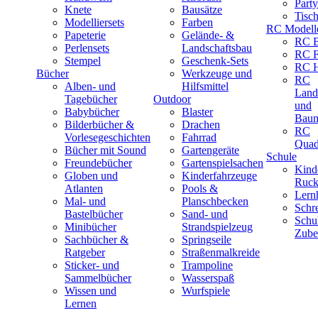
Part
Knete
Bausätze
Tisc
Modelliersets
Farben
RC Modell
Papeterie
Gelände- &
RC B
Perlensets
Landschaftsbau
RC F
Stempel
Geschenk-Sets
RC H
Bücher
Werkzeuge und
RC
Alben- und
Hilfsmittel
Land
Tagebücher
Outdoor
und
Babybücher
Blaster
Baum
Bilderbücher &
Drachen
RC
Vorlesegeschichten
Fahrrad
Quad
Bücher mit Sound
Gartengeräte
Schule
Freundebücher
Gartenspielsachen
Kind
Globen und
Kinderfahrzeuge
Ruck
Atlanten
Pools &
Lernh
Mal- und
Planschbecken
Schr
Bastelbücher
Sand- und
Schu
Minibücher
Strandspielzeug
Zube
Sachbücher &
Springseile
Ratgeber
Straßenmalkreide
Sticker- und
Trampoline
Sammelbücher
Wasserspaß
Wissen und
Wurfspiele
Lernen