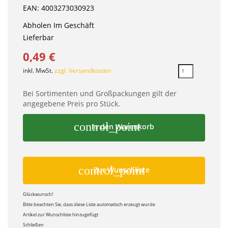
EAN: 4003273030923
Abholen Im Geschäft
Lieferbar
0,49 €
inkl. MwSt.
zzgl. Versandkosten
Bei Sortimenten und Großpackungen gilt der
angegebene Preis pro Stück.
control_point
In den Warenkorb
control_point
Zur Wunschliste
Glückwunsch!
Bitte beachten Sie, dass diese Liste automatisch erzeugt wurde
Artikel zur Wunschliste hinzugefügt
Schließen