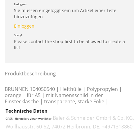
Einloggen
Sie müssen eingeloggt sein um Artikel einer Liste
hinzuzufügen
Einloggen
Sorry!
Please contact the shop first to be allowed to create a
list
Produktbeschreibung
BRUNNEN 104050540 | Hefthülle | Polypropylen |
orange | für A5 | mit Namensschild in der
Einstecklasche | transparente, starke Folie |
Technische Daten
Baier & Schneider GmbH & Co. KG,
GPSR - Hersteller / Verantwortlicher
Wollhausstr. 60-62, 74072 Heilbronn, DE, +4971318860