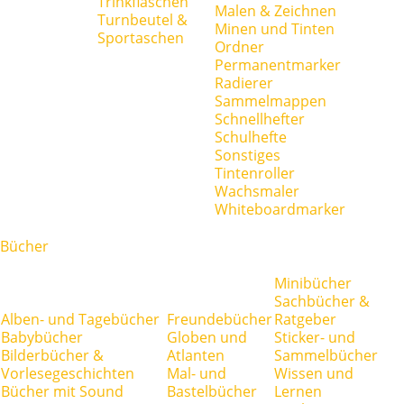
Trinkflaschen
Malen & Zeichnen
Turnbeutel &
Minen und Tinten
Sportaschen
Ordner
Permanentmarker
Radierer
Sammelmappen
Schnellhefter
Schulhefte
Sonstiges
Tintenroller
Wachsmaler
Whiteboardmarker
Bücher
Minibücher
Sachbücher &
Alben- und Tagebücher
Freundebücher
Ratgeber
Babybücher
Globen und
Sticker- und
Bilderbücher &
Atlanten
Sammelbücher
Vorlesegeschichten
Mal- und
Wissen und
Bücher mit Sound
Bastelbücher
Lernen