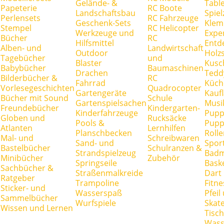
Gelände- &
Tabl
Papeterie
RC Boote
Landschaftsbau
Spie
Perlensets
RC Fahrzeuge
Geschenk-Sets
Klem
Stempel
RC Helicopter
Werkzeuge und
Expe
Bücher
RC
Hilfsmittel
Entd
Alben- und
Landwirtschaft
Outdoor
Holz
Tagebücher
und
Blaster
Kusc
Babybücher
Baumaschinen
Drachen
Tedd
Bilderbücher &
RC
Fahrrad
Küch
Vorlesegeschichten
Quadrocopter
Gartengeräte
Kauf
Bücher mit Sound
Schule
Gartenspielsachen
Musi
Freundebücher
Kindergarten-
Kinderfahrzeuge
Pupp
Globen und
Rucksäcke
Pools &
Pupp
Atlanten
Lernhilfen
Planschbecken
Rolle
Mal- und
Schreibwaren
Sand- und
Spor
Bastelbücher
Schulranzen &
Strandspielzeug
Badm
Minibücher
Zubehör
Springseile
Baske
Sachbücher &
Straßenmalkreide
Dart
Ratgeber
Trampoline
Fitne
Sticker- und
Wasserspaß
Pfei
Sammelbücher
Wurfspiele
Skate
Wissen und Lernen
Tisc
Wass