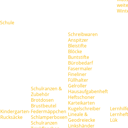
weit
Wint
Schule
Schreibwaren
Anspitzer
Bleistifte
Blöcke
Buntstifte
Bürobedarf
Fasermaler
Fineliner
Füllhalter
Gelroller
Schulranzen &
Hausaufgabenheft
Zubehör
Heftschoner
Brotdosen
Karteikarten
Brustbeutel
Kugelschreiber
Lernhilf
Kindergarten-
Federmäppchen
Lineale &
Lernhef
Rucksäcke
Schlamperboxen
Geodreiecke
Lük
Schulranzen
Linkshänder