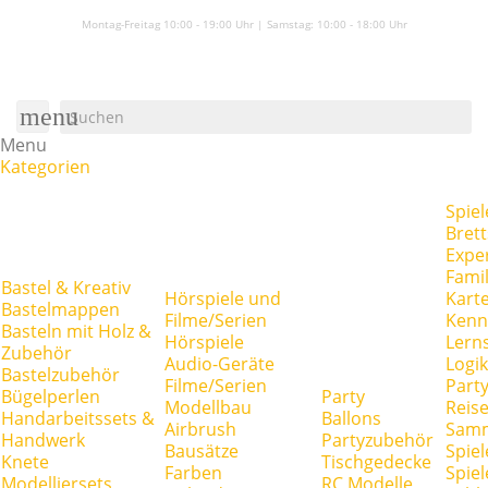
Montag-Freitag 10:00 - 19:00 Uhr | Samstag:
10:00 - 18:00 Uhr
menu
Menu
Kategorien
Spiel
Brett
Expe
Famil
Bastel & Kreativ
Hörspiele und
Kart
Bastelmappen
Filme/Serien
Kenn
Basteln mit Holz &
Hörspiele
Lerns
Zubehör
Audio-Geräte
Logik
Bastelzubehör
Filme/Serien
Party
Bügelperlen
Party
Modellbau
Reise
Handarbeitssets &
Ballons
Airbrush
Samm
Handwerk
Partyzubehör
Bausätze
Spiel
Knete
Tischgedecke
Farben
Spie
Modelliersets
RC Modelle