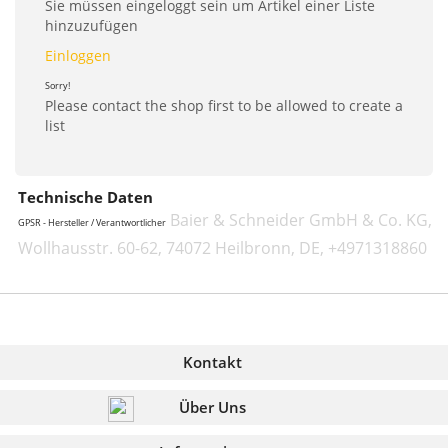
Sie müssen eingeloggt sein um Artikel einer Liste
hinzuzufügen
Einloggen
Sorry!
Please contact the shop first to be allowed to create a
list
Technische Daten
Baier & Schneider GmbH & Co. KG,
GPSR - Hersteller / Verantwortlicher
Wollhausstr. 60-62, 74072 Heilbronn, DE, +4971318860
Kontakt
Über Uns