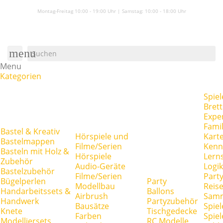
Montag-Freitag 10:00 - 19:00 Uhr | Samstag:
10:00 - 18:00 Uhr
menu
Menu
Kategorien
Spiel
Brett
Expe
Famil
Bastel & Kreativ
Hörspiele und
Kart
Bastelmappen
Filme/Serien
Kenn
Basteln mit Holz &
Hörspiele
Lerns
Zubehör
Audio-Geräte
Logik
Bastelzubehör
Filme/Serien
Party
Bügelperlen
Party
Modellbau
Reise
Handarbeitssets &
Ballons
Airbrush
Samm
Handwerk
Partyzubehör
Bausätze
Spiel
Knete
Tischgedecke
Farben
Spie
Modelliersets
RC Modelle