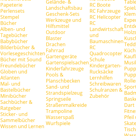
Gelände- &
Tabl
Papeterie
RC Boote
Landschaftsbau
Spie
Perlensets
RC Fahrzeuge
Geschenk-Sets
Klem
Stempel
RC Helicopter
Werkzeuge und
Expe
Bücher
RC
Hilfsmittel
Entd
Alben- und
Landwirtschaft
Outdoor
Holz
Tagebücher
und
Blaster
Kusc
Babybücher
Baumaschinen
Drachen
Tedd
Bilderbücher &
RC
Fahrrad
Küch
Vorlesegeschichten
Quadrocopter
Gartengeräte
Kauf
Bücher mit Sound
Schule
Gartenspielsachen
Musi
Freundebücher
Kindergarten-
Kinderfahrzeuge
Pupp
Globen und
Rucksäcke
Pools &
Pupp
Atlanten
Lernhilfen
Planschbecken
Rolle
Mal- und
Schreibwaren
Sand- und
Spor
Bastelbücher
Schulranzen &
Strandspielzeug
Badm
Minibücher
Zubehör
Springseile
Baske
Sachbücher &
Straßenmalkreide
Dart
Ratgeber
Trampoline
Fitne
Sticker- und
Wasserspaß
Pfei
Sammelbücher
Wurfspiele
Skate
Wissen und Lernen
Tisc
Wass