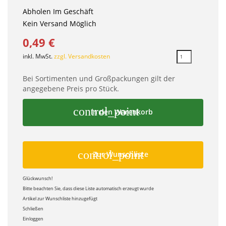
Abholen Im Geschäft
Kein Versand Möglich
0,49 €
inkl. MwSt.
zzgl. Versandkosten
Bei Sortimenten und Großpackungen gilt der
angegebene Preis pro Stück.
control_point
In den Warenkorb
control_point
Zur Wunschliste
Glückwunsch!
Bitte beachten Sie, dass diese Liste automatisch erzeugt wurde
Artikel zur Wunschliste hinzugefügt
Schließen
Einloggen