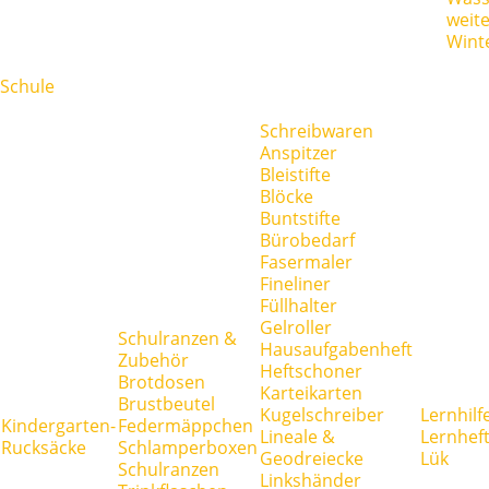
weit
Wint
Schule
Schreibwaren
Anspitzer
Bleistifte
Blöcke
Buntstifte
Bürobedarf
Fasermaler
Fineliner
Füllhalter
Gelroller
Schulranzen &
Hausaufgabenheft
Zubehör
Heftschoner
Brotdosen
Karteikarten
Brustbeutel
Kugelschreiber
Lernhilf
Kindergarten-
Federmäppchen
Lineale &
Lernhef
Rucksäcke
Schlamperboxen
Geodreiecke
Lük
Schulranzen
Linkshänder