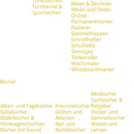
Trinkflaschen
Malen & Zeichnen
Turnbeutel &
Minen und Tinten
Sportaschen
Ordner
Permanentmarker
Radierer
Sammelmappen
Schnellhefter
Schulhefte
Sonstiges
Tintenroller
Wachsmaler
Whiteboardmarker
Bücher
Minibücher
Sachbücher &
Alben- und Tagebücher
Freundebücher
Ratgeber
Babybücher
Globen und
Sticker- und
Bilderbücher &
Atlanten
Sammelbücher
Vorlesegeschichten
Mal- und
Wissen und
Bücher mit Sound
Bastelbücher
Lernen