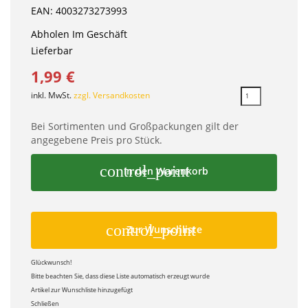
EAN: 4003273273993
Abholen Im Geschäft
Lieferbar
1,99 €
inkl. MwSt.
zzgl. Versandkosten
Bei Sortimenten und Großpackungen gilt der
angegebene Preis pro Stück.
control_point
In den Warenkorb
control_point
Zur Wunschliste
Glückwunsch!
Bitte beachten Sie, dass diese Liste automatisch erzeugt wurde
Artikel zur Wunschliste hinzugefügt
Schließen