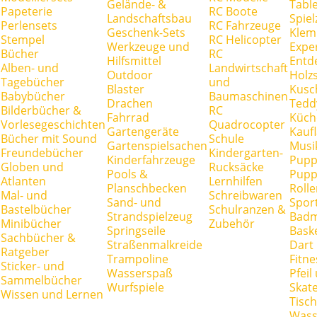
Gelände- &
Tabl
Papeterie
RC Boote
Landschaftsbau
Spie
Perlensets
RC Fahrzeuge
Geschenk-Sets
Klem
Stempel
RC Helicopter
Werkzeuge und
Expe
Bücher
RC
Hilfsmittel
Entd
Alben- und
Landwirtschaft
Outdoor
Holz
Tagebücher
und
Blaster
Kusc
Babybücher
Baumaschinen
Drachen
Tedd
Bilderbücher &
RC
Fahrrad
Küch
Vorlesegeschichten
Quadrocopter
Gartengeräte
Kauf
Bücher mit Sound
Schule
Gartenspielsachen
Musi
Freundebücher
Kindergarten-
Kinderfahrzeuge
Pupp
Globen und
Rucksäcke
Pools &
Pupp
Atlanten
Lernhilfen
Planschbecken
Rolle
Mal- und
Schreibwaren
Sand- und
Spor
Bastelbücher
Schulranzen &
Strandspielzeug
Badm
Minibücher
Zubehör
Springseile
Baske
Sachbücher &
Straßenmalkreide
Dart
Ratgeber
Trampoline
Fitne
Sticker- und
Wasserspaß
Pfei
Sammelbücher
Wurfspiele
Skate
Wissen und Lernen
Tisc
Wass