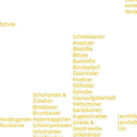
weit
Wint
Schule
Schreibwaren
Anspitzer
Bleistifte
Blöcke
Buntstifte
Bürobedarf
Fasermaler
Fineliner
Füllhalter
Gelroller
Schulranzen &
Hausaufgabenheft
Zubehör
Heftschoner
Brotdosen
Karteikarten
Brustbeutel
Kugelschreiber
Lernhilf
Kindergarten-
Federmäppchen
Lineale &
Lernhef
Rucksäcke
Schlamperboxen
Geodreiecke
Lük
Schulranzen
Linkshänder