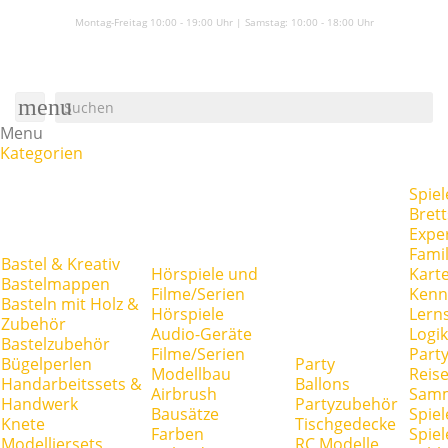
Montag-Freitag 10:00 - 19:00 Uhr | Samstag:
10:00 - 18:00 Uhr
menu
Menu
Kategorien
Spiel
Brett
Expe
Famil
Bastel & Kreativ
Hörspiele und
Kart
Bastelmappen
Filme/Serien
Kenn
Basteln mit Holz &
Hörspiele
Lerns
Zubehör
Audio-Geräte
Logik
Bastelzubehör
Filme/Serien
Party
Bügelperlen
Party
Modellbau
Reise
Handarbeitssets &
Ballons
Airbrush
Samm
Handwerk
Partyzubehör
Bausätze
Spiel
Knete
Tischgedecke
Farben
Spie
Modelliersets
RC Modelle