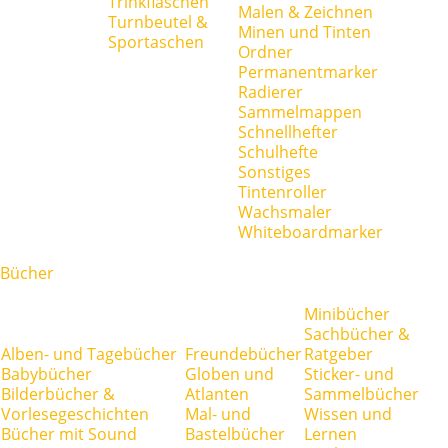
Trinkflaschen
Malen & Zeichnen
Turnbeutel &
Minen und Tinten
Sportaschen
Ordner
Permanentmarker
Radierer
Sammelmappen
Schnellhefter
Schulhefte
Sonstiges
Tintenroller
Wachsmaler
Whiteboardmarker
Bücher
Minibücher
Sachbücher &
Alben- und Tagebücher
Freundebücher
Ratgeber
Babybücher
Globen und
Sticker- und
Bilderbücher &
Atlanten
Sammelbücher
Vorlesegeschichten
Mal- und
Wissen und
Bücher mit Sound
Bastelbücher
Lernen