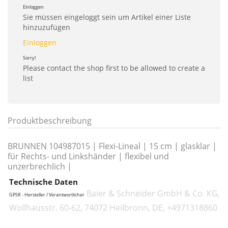
Einloggen
Sie müssen eingeloggt sein um Artikel einer Liste
hinzuzufügen
Einloggen
Sorry!
Please contact the shop first to be allowed to create a
list
Produktbeschreibung
BRUNNEN 104987015 | Flexi-Lineal | 15 cm | glasklar |
für Rechts- und Linkshänder | flexibel und
unzerbrechlich |
Technische Daten
Baier & Schneider GmbH & Co. KG,
GPSR - Hersteller / Verantwortlicher
Wollhausstr. 60-62, 74072 Heilbronn, DE, +4971318860