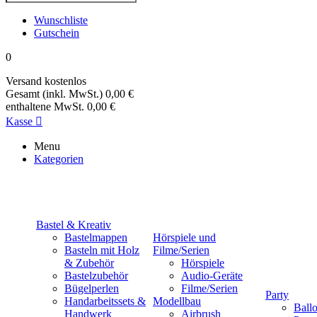
Wunschliste
Gutschein
0
Versand
kostenlos
Gesamt (inkl. MwSt.)
0,00 €
enthaltene MwSt.
0,00 €
Kasse

Menu
Kategorien
Bastel & Kreativ
Bastelmappen
Hörspiele und
Basteln mit Holz
Filme/Serien
& Zubehör
Hörspiele
Bastelzubehör
Audio-Geräte
Bügelperlen
Filme/Serien
Party
Handarbeitssets &
Modellbau
Ball
Handwerk
Airbrush