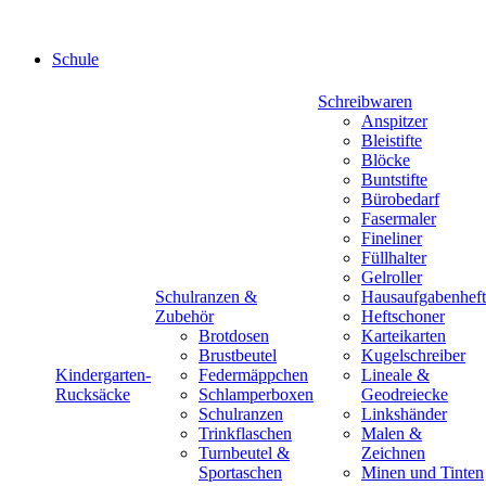
Schule
Schreibwaren
Anspitzer
Bleistifte
Blöcke
Buntstifte
Bürobedarf
Fasermaler
Fineliner
Füllhalter
Gelroller
Schulranzen &
Hausaufgabenheft
Zubehör
Heftschoner
Brotdosen
Karteikarten
Brustbeutel
Kugelschreiber
Kindergarten-
Federmäppchen
Lineale &
Rucksäcke
Schlamperboxen
Geodreiecke
Schulranzen
Linkshänder
Trinkflaschen
Malen &
Turnbeutel &
Zeichnen
Sportaschen
Minen und Tinten