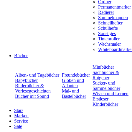
Ordner
Permanentmarker
Radierer
Sammelmappen
Schnellhefter
Schulhefte
Sonstiges
Tintenroller
Wachsmaler
Whiteboardmarke
Bücher
Minibücher
Sachbücher &
Alben- und Tagebücher
Freundebücher
Ratgeber
Babybücher
Globen und
Sticker- und
Bilderbücher &
Atlanten
Sammelbücher
Vorlesegeschichten
Mal- und
Wissen und Lernen
Bücher mit Sound
Bastelbücher
Erstleser
Kinderbücher
Stars
Marken
Service
Sale