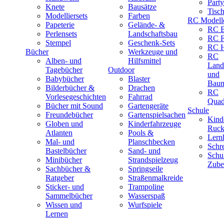
Part
Knete
Bausätze
Tisc
Modelliersets
Farben
RC Modell
Papeterie
Gelände- &
RC B
Perlensets
Landschaftsbau
RC F
Stempel
Geschenk-Sets
RC H
Bücher
Werkzeuge und
RC
Alben- und
Hilfsmittel
Land
Tagebücher
Outdoor
und
Babybücher
Blaster
Baum
Bilderbücher &
Drachen
RC
Vorlesegeschichten
Fahrrad
Quad
Bücher mit Sound
Gartengeräte
Schule
Freundebücher
Gartenspielsachen
Kind
Globen und
Kinderfahrzeuge
Ruck
Atlanten
Pools &
Lernh
Mal- und
Planschbecken
Schr
Bastelbücher
Sand- und
Schu
Minibücher
Strandspielzeug
Zube
Sachbücher &
Springseile
Ratgeber
Straßenmalkreide
Sticker- und
Trampoline
Sammelbücher
Wasserspaß
Wissen und
Wurfspiele
Lernen