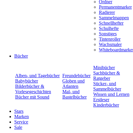
Ordner
Permanentmarker
Radierer
Sammelmappen
Schnellhefter
Schulhefte
Sonstiges
Tintenroller
Wachsmaler
Whiteboardmarke
Bücher
Minibücher
Sachbücher &
Alben- und Tagebücher
Freundebücher
Ratgeber
Babybücher
Globen und
Sticker- und
Bilderbücher &
Atlanten
Sammelbücher
Vorlesegeschichten
Mal- und
Wissen und Lernen
Bücher mit Sound
Bastelbücher
Erstleser
Kinderbücher
Stars
Marken
Service
Sale