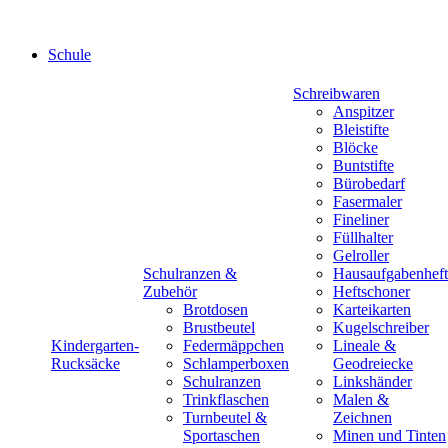
Schule
Schreibwaren
Anspitzer
Bleistifte
Blöcke
Buntstifte
Bürobedarf
Fasermaler
Fineliner
Füllhalter
Gelroller
Schulranzen &
Hausaufgabenheft
Zubehör
Heftschoner
Brotdosen
Karteikarten
Brustbeutel
Kugelschreiber
Kindergarten-
Federmäppchen
Lineale &
Rucksäcke
Schlamperboxen
Geodreiecke
Schulranzen
Linkshänder
Trinkflaschen
Malen &
Turnbeutel &
Zeichnen
Sportaschen
Minen und Tinten