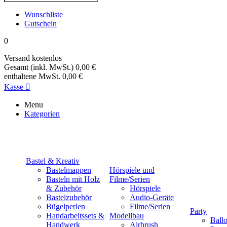
Wunschliste
Gutschein
0
Versand
kostenlos
Gesamt (inkl. MwSt.)
0,00 €
enthaltene MwSt.
0,00 €
Kasse

Menu
Kategorien
Bastel & Kreativ
Bastelmappen
Hörspiele und
Basteln mit Holz
Filme/Serien
& Zubehör
Hörspiele
Bastelzubehör
Audio-Geräte
Bügelperlen
Filme/Serien
Party
Handarbeitssets &
Modellbau
Ball
Handwerk
Airbrush