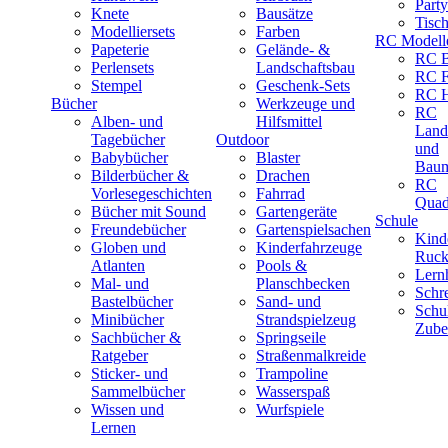
Part
Knete
Bausätze
Tisc
Modelliersets
Farben
RC Modell
Papeterie
Gelände- &
RC B
Perlensets
Landschaftsbau
RC F
Stempel
Geschenk-Sets
RC H
Bücher
Werkzeuge und
RC
Alben- und
Hilfsmittel
Land
Tagebücher
Outdoor
und
Babybücher
Blaster
Baum
Bilderbücher &
Drachen
RC
Vorlesegeschichten
Fahrrad
Quad
Bücher mit Sound
Gartengeräte
Schule
Freundebücher
Gartenspielsachen
Kind
Globen und
Kinderfahrzeuge
Ruck
Atlanten
Pools &
Lernh
Mal- und
Planschbecken
Schr
Bastelbücher
Sand- und
Schu
Minibücher
Strandspielzeug
Zube
Sachbücher &
Springseile
Ratgeber
Straßenmalkreide
Sticker- und
Trampoline
Sammelbücher
Wasserspaß
Wissen und
Wurfspiele
Lernen