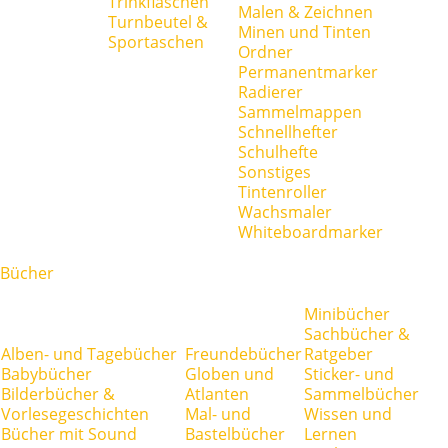
Trinkflaschen
Malen & Zeichnen
Turnbeutel &
Minen und Tinten
Sportaschen
Ordner
Permanentmarker
Radierer
Sammelmappen
Schnellhefter
Schulhefte
Sonstiges
Tintenroller
Wachsmaler
Whiteboardmarker
Bücher
Minibücher
Sachbücher &
Alben- und Tagebücher
Freundebücher
Ratgeber
Babybücher
Globen und
Sticker- und
Bilderbücher &
Atlanten
Sammelbücher
Vorlesegeschichten
Mal- und
Wissen und
Bücher mit Sound
Bastelbücher
Lernen