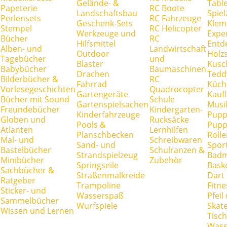
Gelände- &
Tabl
Papeterie
RC Boote
Landschaftsbau
Spie
Perlensets
RC Fahrzeuge
Geschenk-Sets
Klem
Stempel
RC Helicopter
Werkzeuge und
Expe
Bücher
RC
Hilfsmittel
Entd
Alben- und
Landwirtschaft
Outdoor
Holz
Tagebücher
und
Blaster
Kusc
Babybücher
Baumaschinen
Drachen
Tedd
Bilderbücher &
RC
Fahrrad
Küch
Vorlesegeschichten
Quadrocopter
Gartengeräte
Kauf
Bücher mit Sound
Schule
Gartenspielsachen
Musi
Freundebücher
Kindergarten-
Kinderfahrzeuge
Pupp
Globen und
Rucksäcke
Pools &
Pupp
Atlanten
Lernhilfen
Planschbecken
Rolle
Mal- und
Schreibwaren
Sand- und
Spor
Bastelbücher
Schulranzen &
Strandspielzeug
Badm
Minibücher
Zubehör
Springseile
Baske
Sachbücher &
Straßenmalkreide
Dart
Ratgeber
Trampoline
Fitne
Sticker- und
Wasserspaß
Pfei
Sammelbücher
Wurfspiele
Skate
Wissen und Lernen
Tisc
Wass