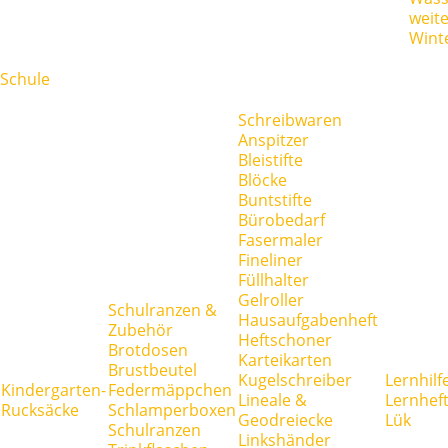
weit
Wint
Schule
Schreibwaren
Anspitzer
Bleistifte
Blöcke
Buntstifte
Bürobedarf
Fasermaler
Fineliner
Füllhalter
Gelroller
Schulranzen &
Hausaufgabenheft
Zubehör
Heftschoner
Brotdosen
Karteikarten
Brustbeutel
Kugelschreiber
Lernhilf
Kindergarten-
Federmäppchen
Lineale &
Lernhef
Rucksäcke
Schlamperboxen
Geodreiecke
Lük
Schulranzen
Linkshänder