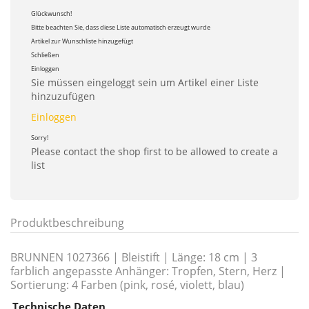
Glückwunsch!
Bitte beachten Sie, dass diese Liste automatisch erzeugt wurde
Artikel zur Wunschliste hinzugefügt
Schließen
Einloggen
Sie müssen eingeloggt sein um Artikel einer Liste
hinzuzufügen
Einloggen
Sorry!
Please contact the shop first to be allowed to create a
list
Produktbeschreibung
BRUNNEN 1027366 | Bleistift | Länge: 18 cm | 3
farblich angepasste Anhänger: Tropfen, Stern, Herz |
Sortierung: 4 Farben (pink, rosé, violett, blau)
Technische Daten