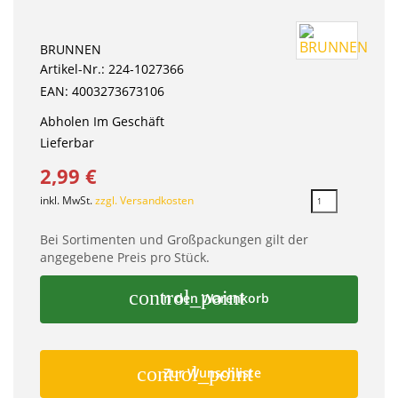
BRUNNEN
Artikel-Nr.: 224-1027366
EAN: 4003273673106
Abholen Im Geschäft
Lieferbar
2,99 €
inkl. MwSt.
zzgl. Versandkosten
Bei Sortimenten und Großpackungen gilt der
angegebene Preis pro Stück.
control_point
In den Warenkorb
control_point
Zur Wunschliste