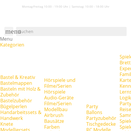
Montag-Freitag 10:00 - 19:00 Uhr | Samstag:
10:00 - 18:00 Uhr
menu
Menu
Kategorien
Spiel
Brett
Expe
Famil
Bastel & Kreativ
Hörspiele und
Kart
Bastelmappen
Filme/Serien
Kenn
Basteln mit Holz &
Hörspiele
Lerns
Zubehör
Audio-Geräte
Logik
Bastelzubehör
Filme/Serien
Party
Bügelperlen
Party
Modellbau
Reise
Handarbeitssets &
Ballons
Airbrush
Samm
Handwerk
Partyzubehör
Bausätze
Spiel
Knete
Tischgedecke
Farben
Spie
Modelliersets
RC Modelle