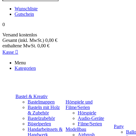
Wunschliste
Gutschein
0
Versand
kostenlos
Gesamt (inkl. MwSt.)
0,00 €
enthaltene MwSt.
0,00 €
Kasse

Menu
Kategorien
Bastel & Kreativ
Bastelmappen
Hörspiele und
Basteln mit Holz
Filme/Serien
& Zubehör
Hörspiele
Bastelzubehör
Audio-Geräte
Bügelperlen
Filme/Serien
Party
Handarbeitssets &
Modellbau
Ball
Handwerk
Airbrush