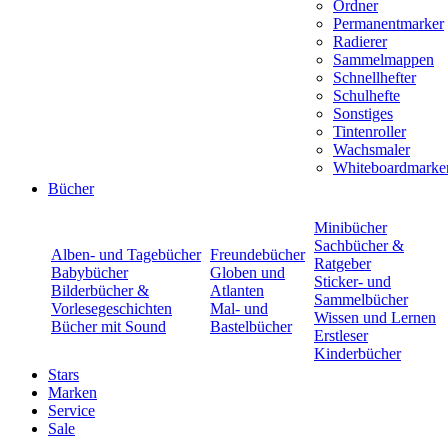
Ordner
Permanentmarker
Radierer
Sammelmappen
Schnellhefter
Schulhefte
Sonstiges
Tintenroller
Wachsmaler
Whiteboardmarke
Bücher
Minibücher
Sachbücher &
Alben- und Tagebücher
Freundebücher
Ratgeber
Babybücher
Globen und
Sticker- und
Bilderbücher &
Atlanten
Sammelbücher
Vorlesegeschichten
Mal- und
Wissen und Lernen
Bücher mit Sound
Bastelbücher
Erstleser
Kinderbücher
Stars
Marken
Service
Sale