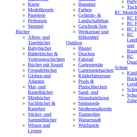
Part
Knete
Bausätze
Tisc
Modelliersets
Farben
RC Modell
Papeterie
Gelände- &
RC B
Perlensets
Landschaftsbau
RC F
Stempel
Geschenk-Sets
RC H
Bücher
Werkzeuge und
RC
Alben- und
Hilfsmittel
Land
Tagebücher
Outdoor
und
Babybücher
Blaster
Baum
Bilderbücher &
Drachen
RC
Vorlesegeschichten
Fahrrad
Quad
Bücher mit Sound
Gartengeräte
Schule
Freundebücher
Gartenspielsachen
Kind
Globen und
Kinderfahrzeuge
Ruck
Atlanten
Pools &
Lernh
Mal- und
Planschbecken
Schr
Bastelbücher
Sand- und
Schu
Minibücher
Strandspielzeug
Zube
Sachbücher &
Springseile
Ratgeber
Straßenmalkreide
Sticker- und
Trampoline
Sammelbücher
Wasserspaß
Wissen und
Wurfspiele
Lernen