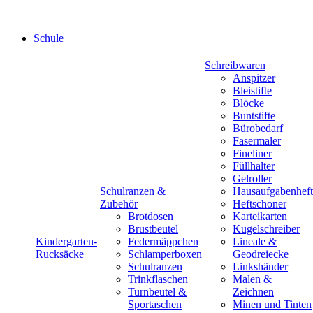
Schule
Schreibwaren
Anspitzer
Bleistifte
Blöcke
Buntstifte
Bürobedarf
Fasermaler
Fineliner
Füllhalter
Gelroller
Schulranzen &
Hausaufgabenheft
Zubehör
Heftschoner
Brotdosen
Karteikarten
Brustbeutel
Kugelschreiber
Kindergarten-
Federmäppchen
Lineale &
Rucksäcke
Schlamperboxen
Geodreiecke
Schulranzen
Linkshänder
Trinkflaschen
Malen &
Turnbeutel &
Zeichnen
Sportaschen
Minen und Tinten