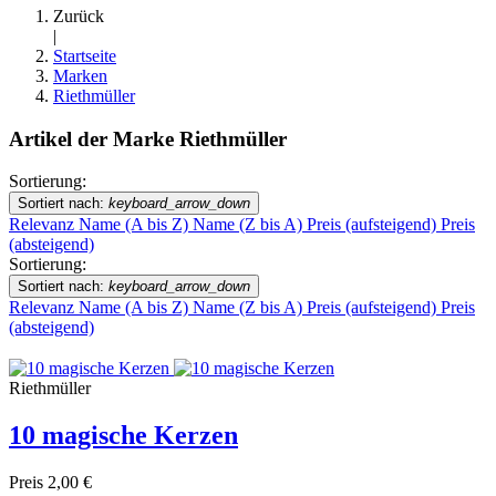
Zurück
|
Startseite
Marken
Riethmüller
Artikel der Marke Riethmüller
Sortierung:
Sortiert nach:
keyboard_arrow_down
Relevanz
Name (A bis Z)
Name (Z bis A)
Preis (aufsteigend)
Preis
(absteigend)
Sortierung:
Sortiert nach:
keyboard_arrow_down
Relevanz
Name (A bis Z)
Name (Z bis A)
Preis (aufsteigend)
Preis
(absteigend)
Riethmüller
10 magische Kerzen
Preis
2,00 €