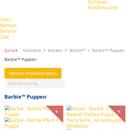
Erstleser
Kinderbücher
Stars
Marken
Service
Sale
|
Zurück
Startseite
Marken
Barbie™
Barbie™ Puppen
Barbie™ Puppen
Weitere Produkte laden
Filters:
Filter löschen
Nach Bedeutung
Marken
Barbie™ Puppen
Barbie™
3
Ab Alter
%
%
%
%
3 Jahre
1
Bis Alter
99 Jahre
1