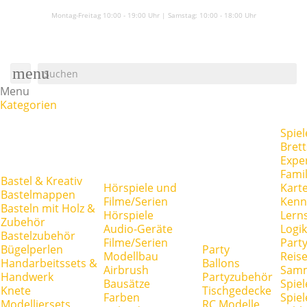
Montag-Freitag 10:00 - 19:00 Uhr | Samstag:
10:00 - 18:00 Uhr
menu
Menu
Kategorien
Spiel
Brett
Expe
Famil
Bastel & Kreativ
Hörspiele und
Kart
Bastelmappen
Filme/Serien
Kenn
Basteln mit Holz &
Hörspiele
Lerns
Zubehör
Audio-Geräte
Logik
Bastelzubehör
Filme/Serien
Party
Bügelperlen
Party
Modellbau
Reise
Handarbeitssets &
Ballons
Airbrush
Samm
Handwerk
Partyzubehör
Bausätze
Spiel
Knete
Tischgedecke
Farben
Spie
Modelliersets
RC Modelle