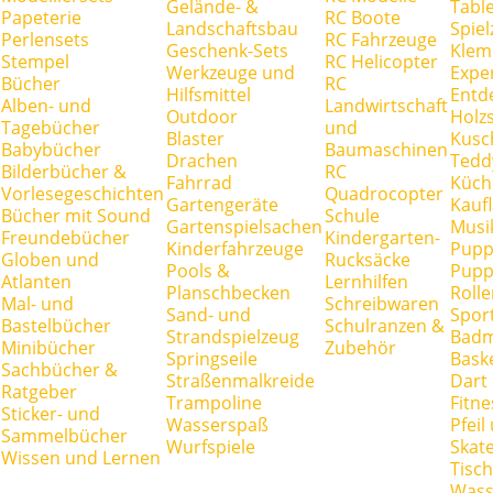
Gelände- &
Tabl
Papeterie
RC Boote
Landschaftsbau
Spie
Perlensets
RC Fahrzeuge
Geschenk-Sets
Klem
Stempel
RC Helicopter
Werkzeuge und
Expe
Bücher
RC
Hilfsmittel
Entd
Alben- und
Landwirtschaft
Outdoor
Holz
Tagebücher
und
Blaster
Kusc
Babybücher
Baumaschinen
Drachen
Tedd
Bilderbücher &
RC
Fahrrad
Küch
Vorlesegeschichten
Quadrocopter
Gartengeräte
Kauf
Bücher mit Sound
Schule
Gartenspielsachen
Musi
Freundebücher
Kindergarten-
Kinderfahrzeuge
Pupp
Globen und
Rucksäcke
Pools &
Pupp
Atlanten
Lernhilfen
Planschbecken
Rolle
Mal- und
Schreibwaren
Sand- und
Spor
Bastelbücher
Schulranzen &
Strandspielzeug
Badm
Minibücher
Zubehör
Springseile
Baske
Sachbücher &
Straßenmalkreide
Dart
Ratgeber
Trampoline
Fitne
Sticker- und
Wasserspaß
Pfei
Sammelbücher
Wurfspiele
Skate
Wissen und Lernen
Tisc
Wass