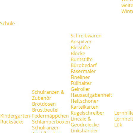
weit
Wint
Schule
Schreibwaren
Anspitzer
Bleistifte
Blöcke
Buntstifte
Bürobedarf
Fasermaler
Fineliner
Füllhalter
Gelroller
Schulranzen &
Hausaufgabenheft
Zubehör
Heftschoner
Brotdosen
Karteikarten
Brustbeutel
Kugelschreiber
Lernhilf
Kindergarten-
Federmäppchen
Lineale &
Lernhef
Rucksäcke
Schlamperboxen
Geodreiecke
Lük
Schulranzen
Linkshänder