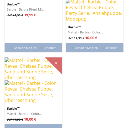
Barbie™
Preis
Barbie - Barbie Pferd Mit...
€
Verkaufspreis
Preis
€
39,99 €
UVP 41,99 €
Neuheiten
Barbie™
Neuheiten
0
Mattel - Barbie - Color...
Verkaufspreis
Preis
Reduzierte Artikel
10,00 €
UVP 14,99 €
Reduzierte Artikel
3
Abholen Möglich
Lieferbar
Abholen Möglich
Lieferbar
Produkte anzeigen
3
%
%
Barbie™
Mattel - Barbie - Color...
Verkaufspreis
Preis
10,00 €
UVP 14,99 €