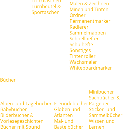
Trinkflaschen
Malen & Zeichnen
Turnbeutel &
Minen und Tinten
Sportaschen
Ordner
Permanentmarker
Radierer
Sammelmappen
Schnellhefter
Schulhefte
Sonstiges
Tintenroller
Wachsmaler
Whiteboardmarker
Bücher
Minibücher
Sachbücher &
Alben- und Tagebücher
Freundebücher
Ratgeber
Babybücher
Globen und
Sticker- und
Bilderbücher &
Atlanten
Sammelbücher
Vorlesegeschichten
Mal- und
Wissen und
Bücher mit Sound
Bastelbücher
Lernen