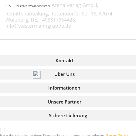
Arena Verlag GmbH,
GPSR - Hersteller / Verantwortlicher
Remittenabteilung, Rottendorfer Str. 16, 97074
Würzburg, DE, +499317964426,
info@westermanngruppe.de
Kontakt
Über Uns
Informationen
Unsere Partner
Sichere Lieferung
Ich habe die allgemeinen Datenschutzbestimmungen gelesen.
(Lesen Sie die