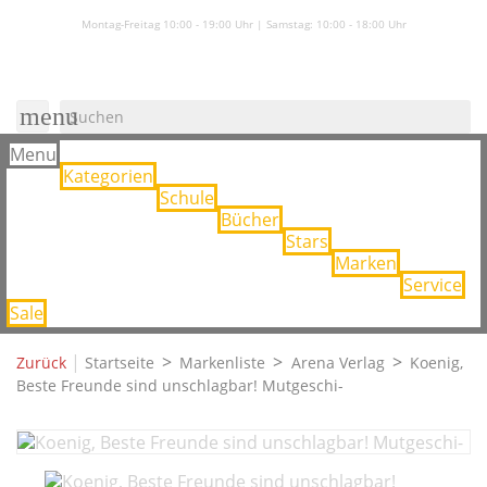
Montag-Freitag 10:00 - 19:00 Uhr | Samstag:
10:00 - 18:00 Uhr
menu
Menu
Kategorien
Schule
Bücher
Stars
Marken
Service
Sale
|
Zurück
Startseite
Markenliste
Arena Verlag
Koenig,
Beste Freunde sind unschlagbar! Mutgeschi-