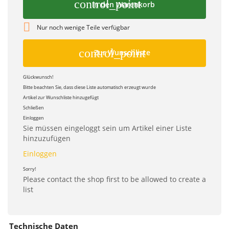
control_point
In den Warenkorb

Nur noch wenige Teile verfügbar
control_point
Zur Wunschliste
Glückwunsch!
Bitte beachten Sie, dass diese Liste automatisch erzeugt wurde
Artikel zur Wunschliste hinzugefügt
Schließen
Einloggen
Sie müssen eingeloggt sein um Artikel einer Liste
hinzuzufügen
Einloggen
Sorry!
Please contact the shop first to be allowed to create a
list
Technische Daten