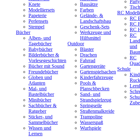
Part
Knete
Bausätze
Tisc
Modelliersets
Farben
RC Modell
Papeterie
Gelände- &
RC B
Perlensets
Landschaftsbau
RC F
Stempel
Geschenk-Sets
RC H
Bücher
Werkzeuge und
RC
Alben- und
Hilfsmittel
Land
Tagebücher
Outdoor
und
Babybücher
Blaster
Baum
Bilderbücher &
Drachen
RC
Vorlesegeschichten
Fahrrad
Quad
Bücher mit Sound
Gartengeräte
Schule
Freundebücher
Gartenspielsachen
Kind
Globen und
Kinderfahrzeuge
Ruck
Atlanten
Pools &
Lernh
Mal- und
Planschbecken
Schr
Bastelbücher
Sand- und
Schu
Minibücher
Strandspielzeug
Zube
Sachbücher &
Springseile
Ratgeber
Straßenmalkreide
Sticker- und
Trampoline
Sammelbücher
Wasserspaß
Wissen und
Wurfspiele
Lernen