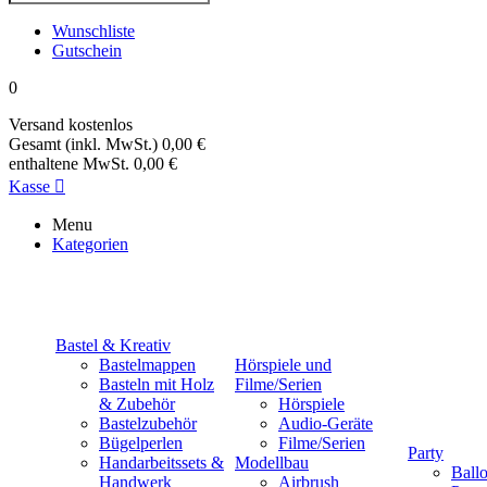
Wunschliste
Gutschein
0
Versand
kostenlos
Gesamt (inkl. MwSt.)
0,00 €
enthaltene MwSt.
0,00 €
Kasse

Menu
Kategorien
Bastel & Kreativ
Bastelmappen
Hörspiele und
Basteln mit Holz
Filme/Serien
& Zubehör
Hörspiele
Bastelzubehör
Audio-Geräte
Bügelperlen
Filme/Serien
Party
Handarbeitssets &
Modellbau
Ball
Handwerk
Airbrush