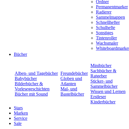
Ordner
Permanentmarker
Radierer
Sammelmappen
Schnellhefter
Schulhefte
Sonstiges
Tintenroller
Wachsmaler
Whiteboardmarke
Bücher
Minibücher
Sachbücher &
Alben- und Tagebücher
Freundebücher
Ratgeber
Babybücher
Globen und
Sticker- und
Bilderbücher &
Atlanten
Sammelbücher
Vorlesegeschichten
Mal- und
Wissen und Lernen
Bücher mit Sound
Bastelbücher
Erstleser
Kinderbücher
Stars
Marken
Service
Sale