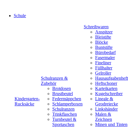
Schule
Schreibwaren
Anspitzer
Bleistifte
Blöcke
Buntstifte
Bürobedarf
Fasermaler
Fineliner
Füllhalter
Gelroller
Schulranzen &
Hausaufgabenheft
Zubehör
Heftschoner
Brotdosen
Karteikarten
Brustbeutel
Kugelschreiber
Kindergarten-
Federmäppchen
Lineale &
Rucksäcke
Schlamperboxen
Geodreiecke
Schulranzen
Linkshänder
Trinkflaschen
Malen &
Turnbeutel &
Zeichnen
Sportaschen
Minen und Tinten