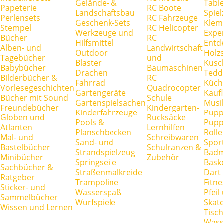
Gelände- &
Tabl
Papeterie
RC Boote
Landschaftsbau
Spie
Perlensets
RC Fahrzeuge
Geschenk-Sets
Klem
Stempel
RC Helicopter
Werkzeuge und
Expe
Bücher
RC
Hilfsmittel
Entd
Alben- und
Landwirtschaft
Outdoor
Holz
Tagebücher
und
Blaster
Kusc
Babybücher
Baumaschinen
Drachen
Tedd
Bilderbücher &
RC
Fahrrad
Küch
Vorlesegeschichten
Quadrocopter
Gartengeräte
Kauf
Bücher mit Sound
Schule
Gartenspielsachen
Musi
Freundebücher
Kindergarten-
Kinderfahrzeuge
Pupp
Globen und
Rucksäcke
Pools &
Pupp
Atlanten
Lernhilfen
Planschbecken
Rolle
Mal- und
Schreibwaren
Sand- und
Spor
Bastelbücher
Schulranzen &
Strandspielzeug
Badm
Minibücher
Zubehör
Springseile
Baske
Sachbücher &
Straßenmalkreide
Dart
Ratgeber
Trampoline
Fitne
Sticker- und
Wasserspaß
Pfei
Sammelbücher
Wurfspiele
Skate
Wissen und Lernen
Tisc
Wass