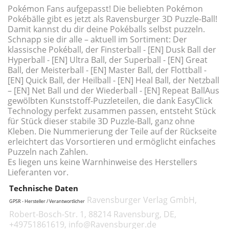
Pokémon Fans aufgepasst! Die beliebten Pokémon
Pokébälle gibt es jetzt als Ravensburger 3D Puzzle-Ball!
Damit kannst du dir deine Pokéballs selbst puzzeln.
Schnapp sie dir alle – aktuell im Sortiment: Der
klassische Pokéball, der Finsterball - [EN] Dusk Ball der
Hyperball - [EN] Ultra Ball, der Superball - [EN] Great
Ball, der Meisterball - [EN] Master Ball, der Flottball -
[EN] Quick Ball, der Heilball - [EN] Heal Ball, der Netzball
– [EN] Net Ball und der Wiederball - [EN] Repeat BallAus
gewölbten Kunststoff-Puzzleteilen, die dank EasyClick
Technology perfekt zusammen passen, entsteht Stück
für Stück dieser stabile 3D Puzzle-Ball, ganz ohne
Kleben. Die Nummerierung der Teile auf der Rückseite
erleichtert das Vorsortieren und ermöglicht einfaches
Puzzeln nach Zahlen.
Es liegen uns keine Warnhinweise des Herstellers
Lieferanten vor.
Technische Daten
Ravensburger Verlag GmbH,
GPSR - Hersteller / Verantwortlicher
Robert-Bosch-Str. 1, 88214 Ravensburg, DE,
+49751861619, info@Ravensburger.de