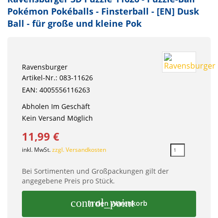
Pokémon Pokéballs - Finsterball - [EN] Dusk
Ball - für große und kleine Pok
Ravensburger
Artikel-Nr.: 083-11626
EAN: 4005556116263
Abholen Im Geschäft
Kein Versand Möglich
11,99 €
inkl. MwSt.
zzgl. Versandkosten
Bei Sortimenten und Großpackungen gilt der
angegebene Preis pro Stück.
control_point
In den Warenkorb