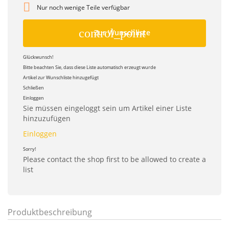

Nur noch wenige Teile verfügbar
control_point
Zur Wunschliste
Glückwunsch!
Bitte beachten Sie, dass diese Liste automatisch erzeugt wurde
Artikel zur Wunschliste hinzugefügt
Schließen
Einloggen
Sie müssen eingeloggt sein um Artikel einer Liste
hinzuzufügen
Einloggen
Sorry!
Please contact the shop first to be allowed to create a
list
Produktbeschreibung