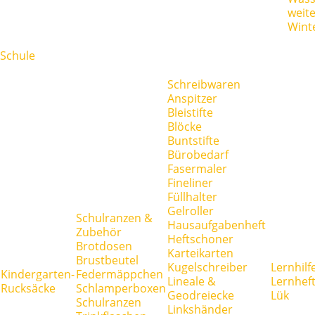
weit
Wint
Schule
Schreibwaren
Anspitzer
Bleistifte
Blöcke
Buntstifte
Bürobedarf
Fasermaler
Fineliner
Füllhalter
Gelroller
Schulranzen &
Hausaufgabenheft
Zubehör
Heftschoner
Brotdosen
Karteikarten
Brustbeutel
Kugelschreiber
Lernhilf
Kindergarten-
Federmäppchen
Lineale &
Lernhef
Rucksäcke
Schlamperboxen
Geodreiecke
Lük
Schulranzen
Linkshänder