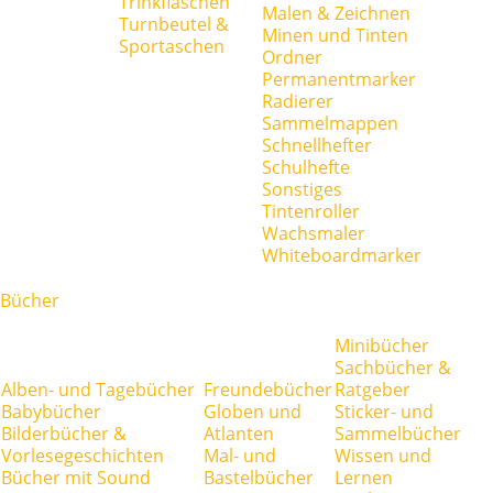
Trinkflaschen
Malen & Zeichnen
Turnbeutel &
Minen und Tinten
Sportaschen
Ordner
Permanentmarker
Radierer
Sammelmappen
Schnellhefter
Schulhefte
Sonstiges
Tintenroller
Wachsmaler
Whiteboardmarker
Bücher
Minibücher
Sachbücher &
Alben- und Tagebücher
Freundebücher
Ratgeber
Babybücher
Globen und
Sticker- und
Bilderbücher &
Atlanten
Sammelbücher
Vorlesegeschichten
Mal- und
Wissen und
Bücher mit Sound
Bastelbücher
Lernen