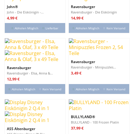
John®
Ravensburger
John - Die Eiskönigin -...
Ravensburger - Die Eiskönigin
Preis
Preis
4,99 €
14,99 €
Abholen Möglich
Lieferbar
Abholen Möglich
Kein Versand
Ravensburger
Ravensburger - Minipuzzles...
Ravensburger
Preis
3,49 €
Ravensburger - Elsa, Anna &...
Preis
12,99 €
Abholen Möglich
Kein Versand
Abholen Möglich
Kein Versand
BULLYLAND®
BULLYLAND - 100 Frozen Platin
Preis
37,99 €
ASS Altenburger