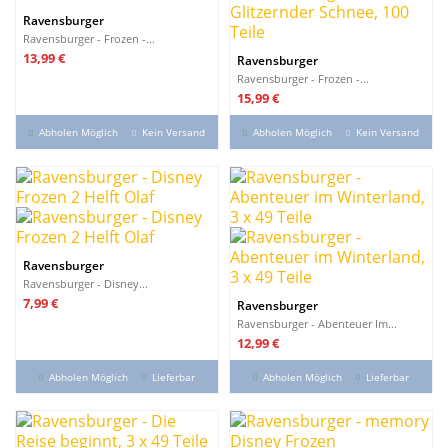
Ravensburger
Ravensburger - Frozen -...
Preis
13,99 €
Ravensburger
Ravensburger - Frozen -...
Preis
15,99 €
Abholen Möglich
Kein Versand
Abholen Möglich
Kein Versand
Ravensburger
Ravensburger - Disney...
Preis
7,99 €
Ravensburger
Ravensburger - Abenteuer Im...
Preis
12,99 €
Abholen Möglich
Lieferbar
Abholen Möglich
Lieferbar