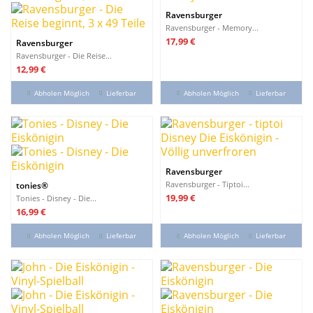
Ravensburger
Ravensburger - Memory...
Preis
17,99 €
Ravensburger
Ravensburger - Die Reise...
Preis
12,99 €
Abholen Möglich
Lieferbar
Abholen Möglich
Lieferbar
Ravensburger
Ravensburger - Tiptoi...
tonies®
Preis
19,99 €
Tonies - Disney - Die...
Preis
16,99 €
Abholen Möglich
Lieferbar
Abholen Möglich
Lieferbar