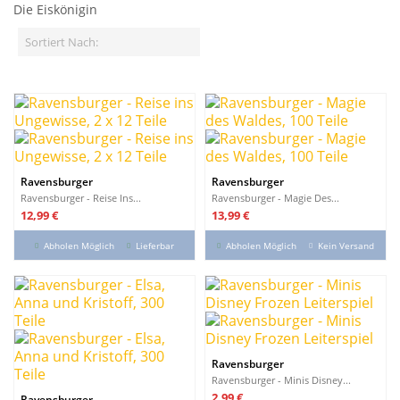
Die Eiskönigin
Sortiert Nach:
Ravensburger
Ravensburger
Ravensburger - Reise Ins...
Ravensburger - Magie Des...
Preis
Preis
12,99 €
13,99 €
Abholen Möglich
Lieferbar
Abholen Möglich
Kein Versand
Ravensburger
Ravensburger - Minis Disney...
Preis
2,99 €
Ravensburger