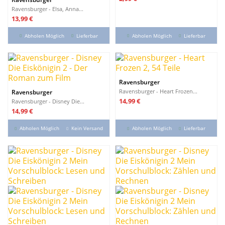
Ravensburger - Elsa, Anna...
Preis
13,99 €
Abholen Möglich
Lieferbar
Abholen Möglich
Lieferbar
Ravensburger
Ravensburger - Heart Frozen...
Ravensburger
Preis
14,99 €
Ravensburger - Disney Die...
Preis
14,99 €
Abholen Möglich
Kein Versand
Abholen Möglich
Lieferbar