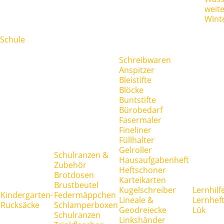
weit
Wint
Schule
Schreibwaren
Anspitzer
Bleistifte
Blöcke
Buntstifte
Bürobedarf
Fasermaler
Fineliner
Füllhalter
Gelroller
Schulranzen &
Hausaufgabenheft
Zubehör
Heftschoner
Brotdosen
Karteikarten
Brustbeutel
Kugelschreiber
Lernhilf
Kindergarten-
Federmäppchen
Lineale &
Lernhef
Rucksäcke
Schlamperboxen
Geodreiecke
Lük
Schulranzen
Linkshänder