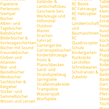
Gelände- &
Tabl
Papeterie
RC Boote
Landschaftsbau
Spie
Perlensets
RC Fahrzeuge
Geschenk-Sets
Klem
Stempel
RC Helicopter
Werkzeuge und
Expe
Bücher
RC
Hilfsmittel
Entd
Alben- und
Landwirtschaft
Outdoor
Holz
Tagebücher
und
Blaster
Kusc
Babybücher
Baumaschinen
Drachen
Tedd
Bilderbücher &
RC
Fahrrad
Küch
Vorlesegeschichten
Quadrocopter
Gartengeräte
Kauf
Bücher mit Sound
Schule
Gartenspielsachen
Musi
Freundebücher
Kindergarten-
Kinderfahrzeuge
Pupp
Globen und
Rucksäcke
Pools &
Pupp
Atlanten
Lernhilfen
Planschbecken
Rolle
Mal- und
Schreibwaren
Sand- und
Spor
Bastelbücher
Schulranzen &
Strandspielzeug
Badm
Minibücher
Zubehör
Springseile
Baske
Sachbücher &
Straßenmalkreide
Dart
Ratgeber
Trampoline
Fitne
Sticker- und
Wasserspaß
Pfei
Sammelbücher
Wurfspiele
Skate
Wissen und Lernen
Tisc
Wass