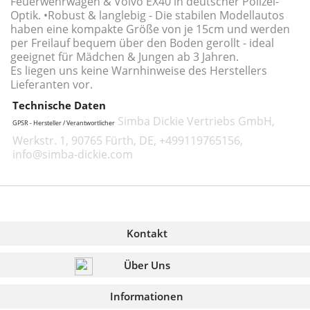
Feuerwehrwagen & Volvo EX40 in deutscher Polizei-
Optik. •Robust & langlebig - Die stabilen Modellautos
haben eine kompakte Größe von je 15cm und werden
per Freilauf bequem über den Boden gerollt - ideal
geeignet für Mädchen & Jungen ab 3 Jahren.
Es liegen uns keine Warnhinweise des Herstellers
Lieferanten vor.
Technische Daten
Simba Dickie Vertriebs GmbH,
GPSR - Hersteller / Verantwortlicher
Werkstr. 1, 90765 Fürth, DE, +499119765156,
info@simba-dickie.com
Kontakt
Über Uns
Informationen