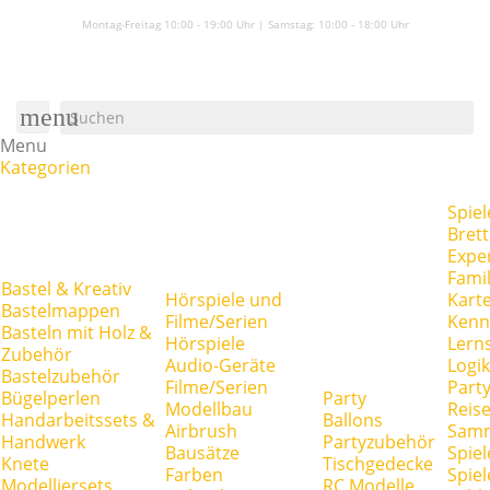
Montag-Freitag 10:00 - 19:00 Uhr | Samstag:
10:00 - 18:00 Uhr
menu
Menu
Kategorien
Spiel
Brett
Expe
Famil
Bastel & Kreativ
Hörspiele und
Kart
Bastelmappen
Filme/Serien
Kenn
Basteln mit Holz &
Hörspiele
Lerns
Zubehör
Audio-Geräte
Logik
Bastelzubehör
Filme/Serien
Party
Bügelperlen
Party
Modellbau
Reise
Handarbeitssets &
Ballons
Airbrush
Samm
Handwerk
Partyzubehör
Bausätze
Spiel
Knete
Tischgedecke
Farben
Spie
Modelliersets
RC Modelle