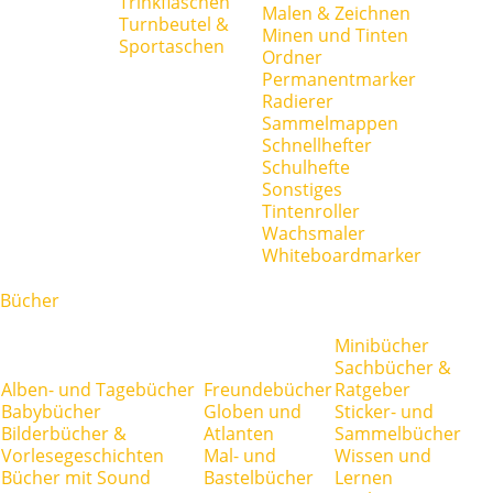
Trinkflaschen
Malen & Zeichnen
Turnbeutel &
Minen und Tinten
Sportaschen
Ordner
Permanentmarker
Radierer
Sammelmappen
Schnellhefter
Schulhefte
Sonstiges
Tintenroller
Wachsmaler
Whiteboardmarker
Bücher
Minibücher
Sachbücher &
Alben- und Tagebücher
Freundebücher
Ratgeber
Babybücher
Globen und
Sticker- und
Bilderbücher &
Atlanten
Sammelbücher
Vorlesegeschichten
Mal- und
Wissen und
Bücher mit Sound
Bastelbücher
Lernen