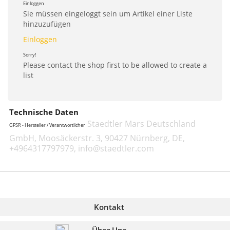
Einloggen
Sie müssen eingeloggt sein um Artikel einer Liste
hinzuzufügen
Einloggen
Sorry!
Please contact the shop first to be allowed to create a
list
Technische Daten
Staedtler Mars Deutschland
GPSR - Hersteller / Verantwortlicher
GmbH, Moosäckerstr. 3, 90427 Nürnberg, DE,
+4964317797979, info@staedtler.com
Kontakt