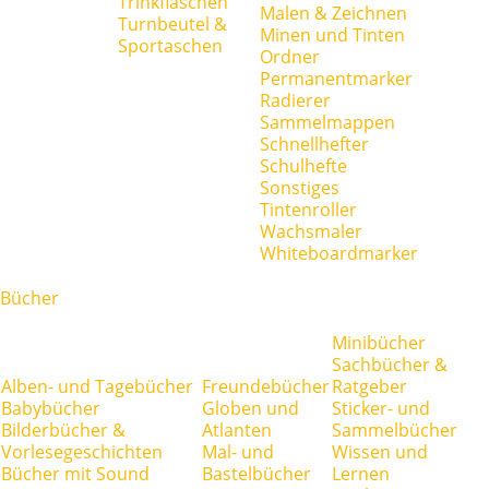
Trinkflaschen
Malen & Zeichnen
Turnbeutel &
Minen und Tinten
Sportaschen
Ordner
Permanentmarker
Radierer
Sammelmappen
Schnellhefter
Schulhefte
Sonstiges
Tintenroller
Wachsmaler
Whiteboardmarker
Bücher
Minibücher
Sachbücher &
Alben- und Tagebücher
Freundebücher
Ratgeber
Babybücher
Globen und
Sticker- und
Bilderbücher &
Atlanten
Sammelbücher
Vorlesegeschichten
Mal- und
Wissen und
Bücher mit Sound
Bastelbücher
Lernen