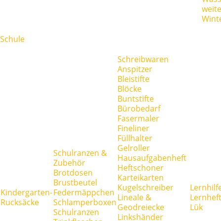
weit
Wint
Schule
Schreibwaren
Anspitzer
Bleistifte
Blöcke
Buntstifte
Bürobedarf
Fasermaler
Fineliner
Füllhalter
Gelroller
Schulranzen &
Hausaufgabenheft
Zubehör
Heftschoner
Brotdosen
Karteikarten
Brustbeutel
Kugelschreiber
Lernhilf
Kindergarten-
Federmäppchen
Lineale &
Lernhef
Rucksäcke
Schlamperboxen
Geodreiecke
Lük
Schulranzen
Linkshänder