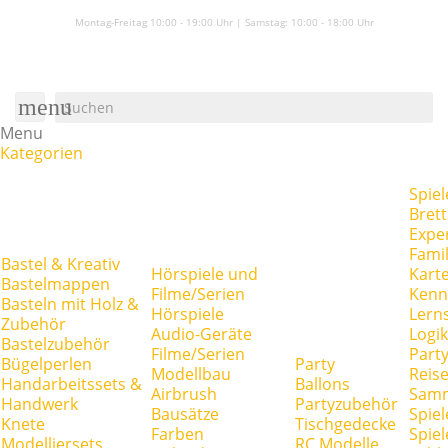
Montag-Freitag 10:00 - 19:00 Uhr | Samstag:
10:00 - 18:00 Uhr
menu
Menu
Kategorien
Spiel
Brett
Expe
Famil
Bastel & Kreativ
Hörspiele und
Kart
Bastelmappen
Filme/Serien
Kenn
Basteln mit Holz &
Hörspiele
Lerns
Zubehör
Audio-Geräte
Logik
Bastelzubehör
Filme/Serien
Party
Bügelperlen
Party
Modellbau
Reise
Handarbeitssets &
Ballons
Airbrush
Samm
Handwerk
Partyzubehör
Bausätze
Spiel
Knete
Tischgedecke
Farben
Spie
Modelliersets
RC Modelle