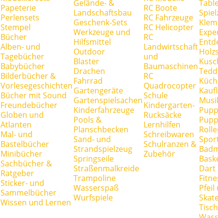
Gelände- &
Tabl
Papeterie
RC Boote
Landschaftsbau
Spie
Perlensets
RC Fahrzeuge
Geschenk-Sets
Klem
Stempel
RC Helicopter
Werkzeuge und
Expe
Bücher
RC
Hilfsmittel
Entd
Alben- und
Landwirtschaft
Outdoor
Holz
Tagebücher
und
Blaster
Kusc
Babybücher
Baumaschinen
Drachen
Tedd
Bilderbücher &
RC
Fahrrad
Küch
Vorlesegeschichten
Quadrocopter
Gartengeräte
Kauf
Bücher mit Sound
Schule
Gartenspielsachen
Musi
Freundebücher
Kindergarten-
Kinderfahrzeuge
Pupp
Globen und
Rucksäcke
Pools &
Pupp
Atlanten
Lernhilfen
Planschbecken
Rolle
Mal- und
Schreibwaren
Sand- und
Spor
Bastelbücher
Schulranzen &
Strandspielzeug
Badm
Minibücher
Zubehör
Springseile
Baske
Sachbücher &
Straßenmalkreide
Dart
Ratgeber
Trampoline
Fitne
Sticker- und
Wasserspaß
Pfei
Sammelbücher
Wurfspiele
Skate
Wissen und Lernen
Tisc
Wass