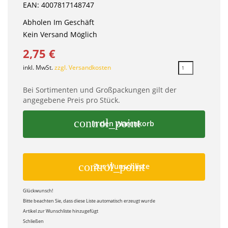
EAN: 4007817148747
Abholen Im Geschäft
Kein Versand Möglich
2,75 €
inkl. MwSt.
zzgl. Versandkosten
Bei Sortimenten und Großpackungen gilt der
angegebene Preis pro Stück.
control_point
In den Warenkorb
control_point
Zur Wunschliste
Glückwunsch!
Bitte beachten Sie, dass diese Liste automatisch erzeugt wurde
Artikel zur Wunschliste hinzugefügt
Schließen