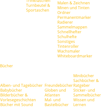
Trinkflaschen
Malen & Zeichnen
Turnbeutel &
Minen und Tinten
Sportaschen
Ordner
Permanentmarker
Radierer
Sammelmappen
Schnellhefter
Schulhefte
Sonstiges
Tintenroller
Wachsmaler
Whiteboardmarker
Bücher
Minibücher
Sachbücher &
Alben- und Tagebücher
Freundebücher
Ratgeber
Babybücher
Globen und
Sticker- und
Bilderbücher &
Atlanten
Sammelbücher
Vorlesegeschichten
Mal- und
Wissen und
Bücher mit Sound
Bastelbücher
Lernen