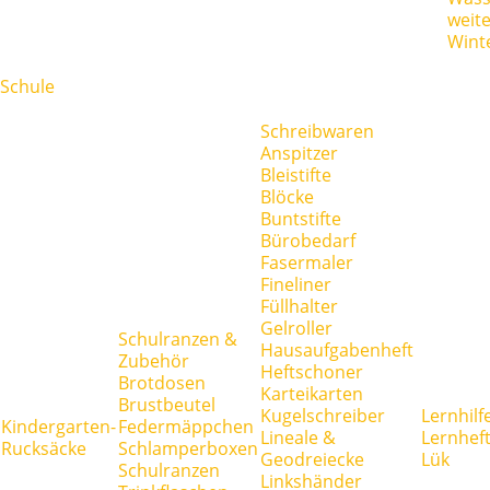
weit
Wint
Schule
Schreibwaren
Anspitzer
Bleistifte
Blöcke
Buntstifte
Bürobedarf
Fasermaler
Fineliner
Füllhalter
Gelroller
Schulranzen &
Hausaufgabenheft
Zubehör
Heftschoner
Brotdosen
Karteikarten
Brustbeutel
Kugelschreiber
Lernhilf
Kindergarten-
Federmäppchen
Lineale &
Lernhef
Rucksäcke
Schlamperboxen
Geodreiecke
Lük
Schulranzen
Linkshänder