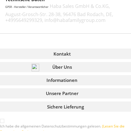
Haba Sales GmbH & Co.KG,
GPSR - Hersteller / Verantwortlicher
August-Grosch-Str. 28-38, 96476 Bad Rodach, DE,
+4995649299329, info@habafamilygroup.com
Kontakt
Über Uns
Informationen
Unsere Partner
Sichere Lieferung
Ich habe die allgemeinen Datenschutzbestimmungen gelesen.
(Lesen Sie die