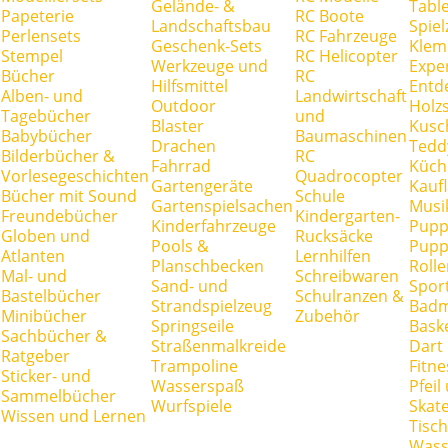
Gelände- &
Tabl
Papeterie
RC Boote
Landschaftsbau
Spie
Perlensets
RC Fahrzeuge
Geschenk-Sets
Klem
Stempel
RC Helicopter
Werkzeuge und
Expe
Bücher
RC
Hilfsmittel
Entd
Alben- und
Landwirtschaft
Outdoor
Holz
Tagebücher
und
Blaster
Kusc
Babybücher
Baumaschinen
Drachen
Tedd
Bilderbücher &
RC
Fahrrad
Küch
Vorlesegeschichten
Quadrocopter
Gartengeräte
Kauf
Bücher mit Sound
Schule
Gartenspielsachen
Musi
Freundebücher
Kindergarten-
Kinderfahrzeuge
Pupp
Globen und
Rucksäcke
Pools &
Pupp
Atlanten
Lernhilfen
Planschbecken
Rolle
Mal- und
Schreibwaren
Sand- und
Spor
Bastelbücher
Schulranzen &
Strandspielzeug
Badm
Minibücher
Zubehör
Springseile
Baske
Sachbücher &
Straßenmalkreide
Dart
Ratgeber
Trampoline
Fitne
Sticker- und
Wasserspaß
Pfei
Sammelbücher
Wurfspiele
Skate
Wissen und Lernen
Tisc
Wass