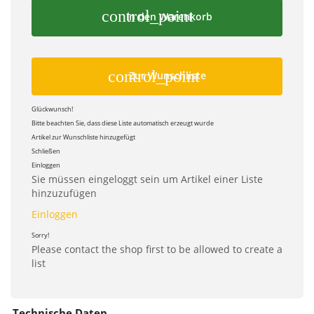
control_point
In den Warenkorb
control_point
Zur Wunschliste
Glückwunsch!
Bitte beachten Sie, dass diese Liste automatisch erzeugt wurde
Artikel zur Wunschliste hinzugefügt
Schließen
Einloggen
Sie müssen eingeloggt sein um Artikel einer Liste
hinzuzufügen
Einloggen
Sorry!
Please contact the shop first to be allowed to create a
list
Technische Daten