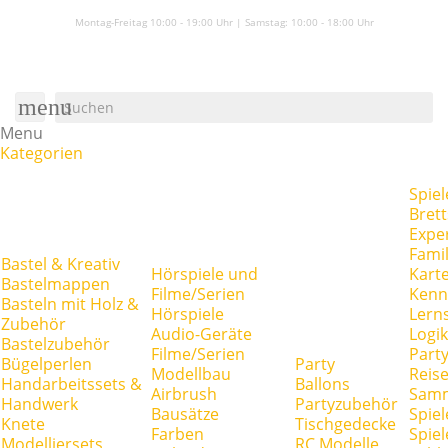
Montag-Freitag 10:00 - 19:00 Uhr | Samstag:
10:00 - 18:00 Uhr
menu
Menu
Kategorien
Spiel
Brett
Expe
Famil
Bastel & Kreativ
Hörspiele und
Kart
Bastelmappen
Filme/Serien
Kenn
Basteln mit Holz &
Hörspiele
Lerns
Zubehör
Audio-Geräte
Logik
Bastelzubehör
Filme/Serien
Party
Bügelperlen
Party
Modellbau
Reise
Handarbeitssets &
Ballons
Airbrush
Samm
Handwerk
Partyzubehör
Bausätze
Spiel
Knete
Tischgedecke
Farben
Spie
Modelliersets
RC Modelle