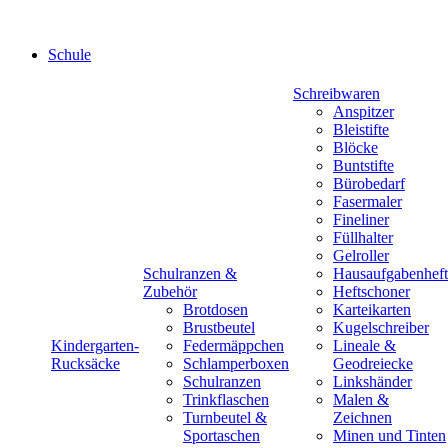
Schule
Schreibwaren
Anspitzer
Bleistifte
Blöcke
Buntstifte
Bürobedarf
Fasermaler
Fineliner
Füllhalter
Gelroller
Schulranzen &
Hausaufgabenheft
Zubehör
Heftschoner
Brotdosen
Karteikarten
Brustbeutel
Kugelschreiber
Kindergarten-
Federmäppchen
Lineale &
Rucksäcke
Schlamperboxen
Geodreiecke
Schulranzen
Linkshänder
Trinkflaschen
Malen &
Turnbeutel &
Zeichnen
Sportaschen
Minen und Tinten