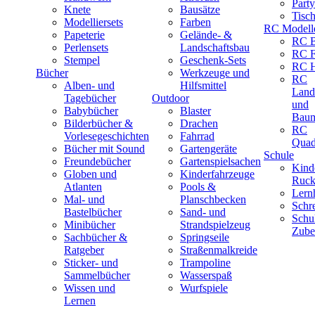
Part
Knete
Bausätze
Tisc
Modelliersets
Farben
RC Modell
Papeterie
Gelände- &
RC B
Perlensets
Landschaftsbau
RC F
Stempel
Geschenk-Sets
RC H
Bücher
Werkzeuge und
RC
Alben- und
Hilfsmittel
Land
Tagebücher
Outdoor
und
Babybücher
Blaster
Baum
Bilderbücher &
Drachen
RC
Vorlesegeschichten
Fahrrad
Quad
Bücher mit Sound
Gartengeräte
Schule
Freundebücher
Gartenspielsachen
Kind
Globen und
Kinderfahrzeuge
Ruck
Atlanten
Pools &
Lernh
Mal- und
Planschbecken
Schr
Bastelbücher
Sand- und
Schu
Minibücher
Strandspielzeug
Zube
Sachbücher &
Springseile
Ratgeber
Straßenmalkreide
Sticker- und
Trampoline
Sammelbücher
Wasserspaß
Wissen und
Wurfspiele
Lernen