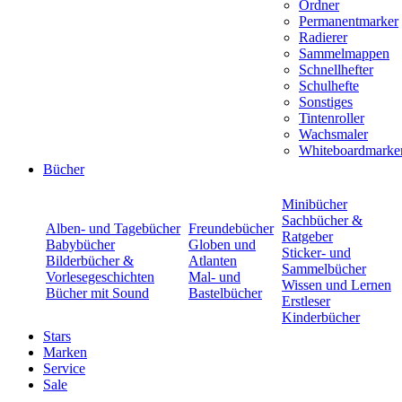
Ordner
Permanentmarker
Radierer
Sammelmappen
Schnellhefter
Schulhefte
Sonstiges
Tintenroller
Wachsmaler
Whiteboardmarke
Bücher
Minibücher
Sachbücher &
Alben- und Tagebücher
Freundebücher
Ratgeber
Babybücher
Globen und
Sticker- und
Bilderbücher &
Atlanten
Sammelbücher
Vorlesegeschichten
Mal- und
Wissen und Lernen
Bücher mit Sound
Bastelbücher
Erstleser
Kinderbücher
Stars
Marken
Service
Sale