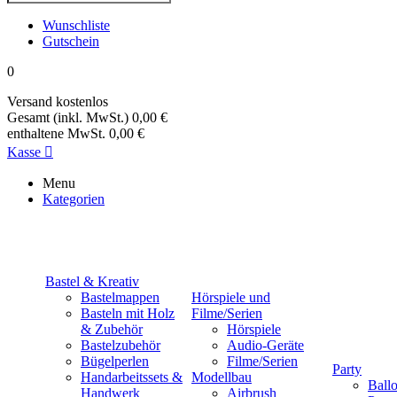
Wunschliste
Gutschein
0
Versand
kostenlos
Gesamt (inkl. MwSt.)
0,00 €
enthaltene MwSt.
0,00 €
Kasse

Menu
Kategorien
Bastel & Kreativ
Bastelmappen
Hörspiele und
Basteln mit Holz
Filme/Serien
& Zubehör
Hörspiele
Bastelzubehör
Audio-Geräte
Bügelperlen
Filme/Serien
Party
Handarbeitssets &
Modellbau
Ball
Handwerk
Airbrush